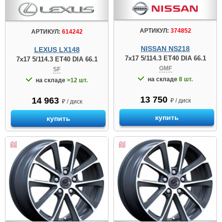
АРТИКУЛ:
374852
АРТИКУЛ:
614242
NISSAN NS218
LEXUS LX148
7x17 5/114.3 ET40 DIA 66.1
7x17 5/114.3 ET40 DIA 66.1
GMF
SF
на складе
8 шт.
на складе
>12 шт.
13 750
14 963
₽ / диск
₽ / диск
купить
купить