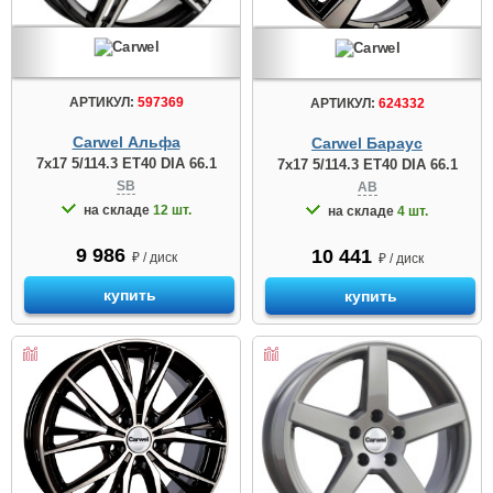
АРТИКУЛ:
597369
АРТИКУЛ:
624332
Carwel Альфа
Carwel Бараус
7x17 5/114.3 ET40 DIA 66.1
7x17 5/114.3 ET40 DIA 66.1
SB
AB
на складе
12 шт.
на складе
4 шт.
9 986
10 441
₽ / диск
₽ / диск
купить
купить