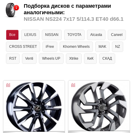
Подборка дисков с параметрами
аналогичными:
NISSAN NS224 7x17 5/114.3 ET40 d66.1
Все
LEXUS
NISSAN
TOYOTA
Alcasta
Carwel
CROSS STREET
iFree
Khomen Wheels
MAK
NZ
RST
Venti
Wheels UP
Xtrike
КиК
СКАД