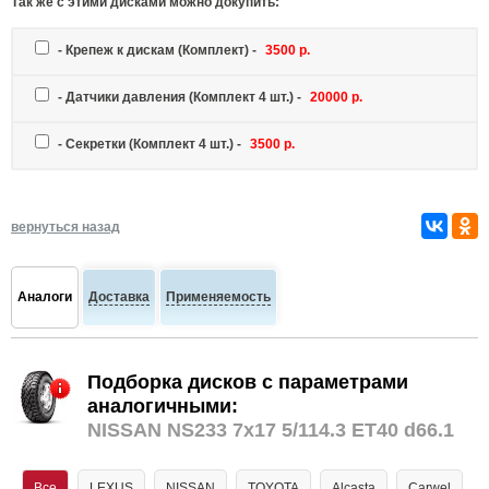
Так же c этими дисками можно докупить:
-
Крепеж к дискам
(Комплект) -
3500 р.
-
Датчики давления
(Комплект 4 шт.) -
20000 р.
-
Секретки
(Комплект 4 шт.) -
3500 р.
вернуться назад
Аналоги
Доставка
Применяемость
Подборка дисков с параметрами
аналогичными:
NISSAN NS233 7x17 5/114.3 ET40 d66.1
Все
LEXUS
NISSAN
TOYOTA
Alcasta
Carwel