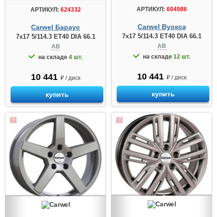
АРТИКУЛ:
604986
АРТИКУЛ:
624332
Carwel Вуокса
Carwel Бараус
7x17 5/114.3 ET40 DIA 66.1
7x17 5/114.3 ET40 DIA 66.1
AB
AB
на складе
12 шт.
на складе
4 шт.
10 441
10 441
₽ / диск
₽ / диск
купить
купить