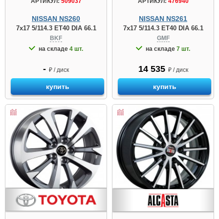
АРТИКУЛ:
509037
АРТИКУЛ:
476940
NISSAN NS260
NISSAN NS261
7x17 5/114.3 ET40 DIA 66.1
7x17 5/114.3 ET40 DIA 66.1
BKF
GMF
на складе
4 шт.
на складе
7 шт.
-
14 535
₽ / диск
₽ / диск
купить
купить