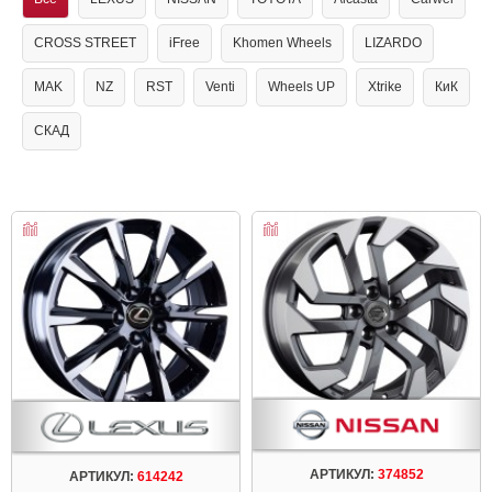
CROSS STREET
iFree
Khomen Wheels
LIZARDO
MAK
NZ
RST
Venti
Wheels UP
Xtrike
КиК
СКАД
АРТИКУЛ:
374852
АРТИКУЛ:
614242