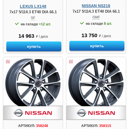
NISSAN NS218
LEXUS LX148
7x17 5/114.3 ET40 DIA 66.1
7x17 5/114.3 ET40 DIA 66.1
GMF
SF
на складе
8 шт.
на складе
>12 шт.
13 750
14 963
₽ / диск
₽ / диск
купить
купить
АРТИКУЛ:
358248
АРТИКУЛ:
358315