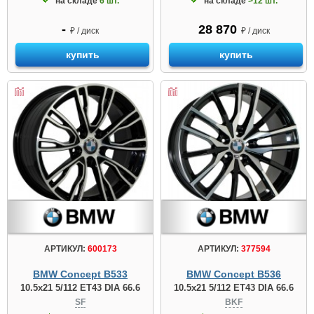
на складе
6 шт.
на складе
>12 шт.
-
28 870
₽ / диск
₽ / диск
купить
купить
АРТИКУЛ:
600173
АРТИКУЛ:
377594
BMW Concept B533
BMW Concept B536
10.5x21 5/112 ET43 DIA 66.6
10.5x21 5/112 ET43 DIA 66.6
SF
BKF