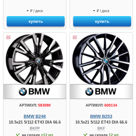
-
-
₽ / диск
₽ / диск
купить
купить
АРТИКУЛ:
583090
АРТИКУЛ:
600134
BMW B248
BMW B253
10.5x21 5/112 ET43 DIA 66.6
10.5x21 5/112 ET43 DIA 66.6
BKFP
BKF
на складе
>12 шт.
на складе
12 шт.