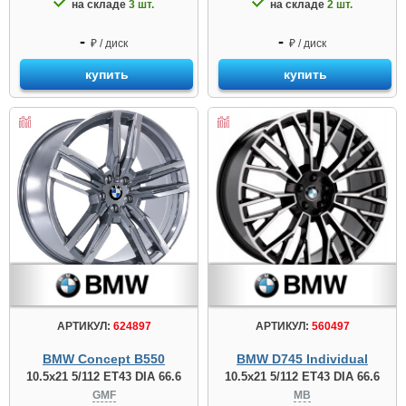
на складе
3 шт.
на складе
2 шт.
-
-
₽ / диск
₽ / диск
купить
купить
АРТИКУЛ:
624897
АРТИКУЛ:
560497
BMW Concept B550
BMW D745 Individual
10.5x21 5/112 ET43 DIA 66.6
10.5x21 5/112 ET43 DIA 66.6
GMF
MB