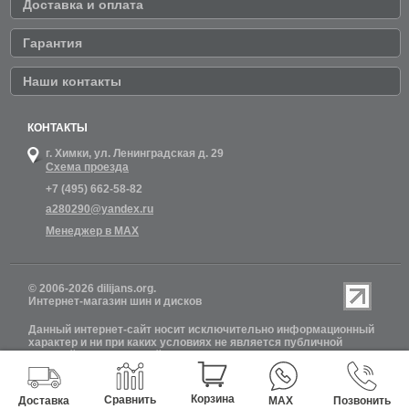
Доставка и оплата
Гарантия
Наши контакты
КОНТАКТЫ
г. Химки,
ул. Ленинградская д. 29
Схема проезда
+7 (495) 662-58-82
a280290@yandex.ru
Менеджер в MAX
© 2006-2026 dilijans.org.
Интернет-магазин шин и дисков
Данный интернет-сайт носит исключительно информационный
характер и ни при каких условиях не является публичной
офертой, определяемой положениями Статьи 437 (2)
Гражданского кодекса РФ. Обновление информации о наличии
шин и дисков на сайте Dilijans.org производится 24 часа в сутки,
но не включает в себя информацию о резервах.
Корзина
Сравнить
Доставка
MAX
Позвонить