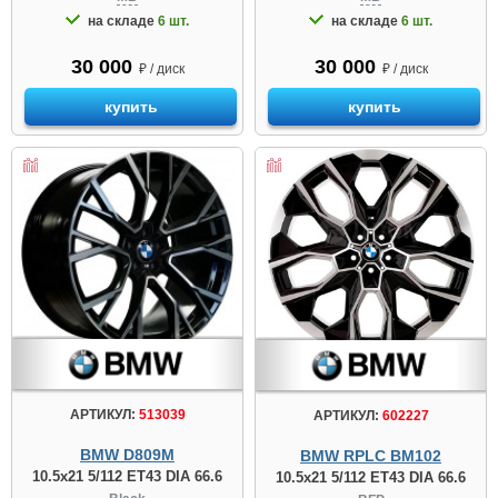
на складе
6 шт.
на складе
6 шт.
30 000
30 000
₽ / диск
₽ / диск
купить
купить
АРТИКУЛ:
513039
АРТИКУЛ:
602227
BMW D809М
BMW RPLC BM102
10.5x21 5/112 ET43 DIA 66.6
10.5x21 5/112 ET43 DIA 66.6