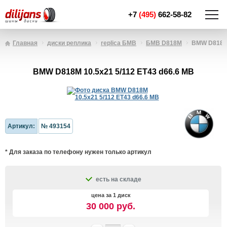
+7
(495)
662-58-82
Главная
диски реплика
replica БМВ
БМВ D818M
BMW D818M 
BMW D818M 10.5x21 5/112 ET43 d66.6 MB
Артикул:
№ 493154
* Для заказа по телефону нужен только артикул
есть на складе
цена за 1 диск
30 000 руб.