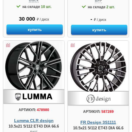
Black
BFP
на складе
10 шт.
на складе
2 шт.
30 000
-
₽ / диск
₽ / диск
купить
купить
АРТИКУЛ:
478980
АРТИКУЛ:
587289
Lumma CLR design
FR Design 3S1111
10.5x21 5/112 ET43 DIA 66.6
10.5x21 5/112 ET43 DIA 66.6