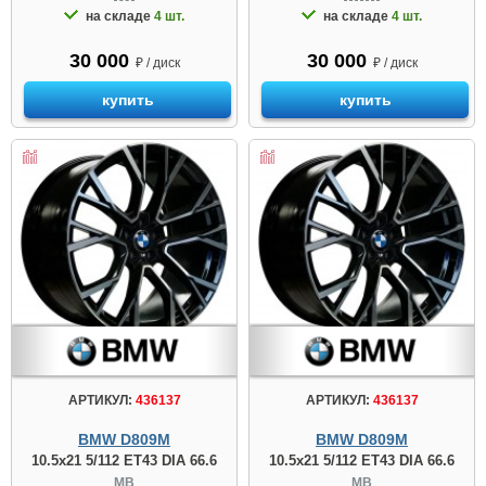
на складе
4 шт.
на складе
4 шт.
30 000
30 000
₽ / диск
₽ / диск
купить
купить
АРТИКУЛ:
436137
АРТИКУЛ:
436137
BMW D809М
BMW D809М
10.5x21 5/112 ET43 DIA 66.6
10.5x21 5/112 ET43 DIA 66.6
MB
MB