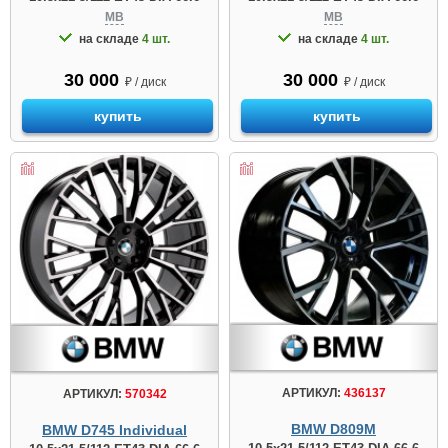
MB
MB
на складе
4 шт.
на складе
4 шт.
30 000
30 000
₽ / диск
₽ / диск
купить
купить
АРТИКУЛ:
436137
АРТИКУЛ:
570342
BMW D809М
BMW D745 Individual