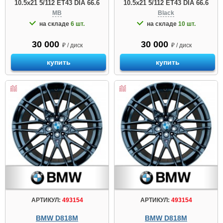
10.5x21 5/112 ET43 DIA 66.6
10.5x21 5/112 ET43 DIA 66.6
MB
Black
на складе
6 шт.
на складе
10 шт.
30 000
30 000
₽ / диск
₽ / диск
купить
купить
АРТИКУЛ:
493154
АРТИКУЛ:
493154
BMW D818M
BMW D818M