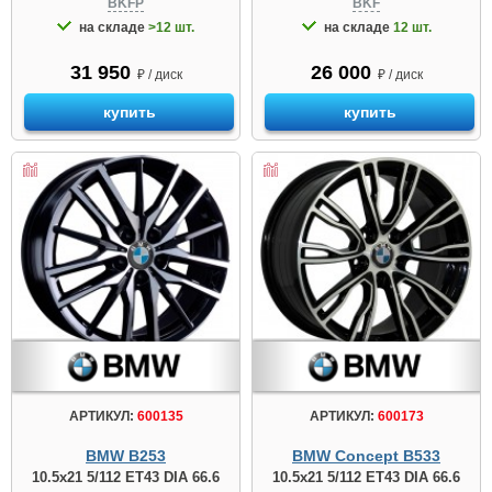
BKFP
BKF
на складе
>12 шт.
на складе
12 шт.
31 950
26 000
₽ / диск
₽ / диск
купить
купить
АРТИКУЛ:
600135
АРТИКУЛ:
600173
BMW B253
BMW Concept B533
10.5x21 5/112 ET43 DIA 66.6
10.5x21 5/112 ET43 DIA 66.6