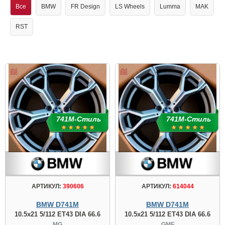
Все
BMW
FR Design
LS Wheels
Lumma
MAK
RST
741М-Стиль
741М-Стиль
АРТИКУЛ:
390606
АРТИКУЛ:
614044
BMW D741M
BMW D741M
10.5x21 5/112 ET43 DIA 66.6
10.5x21 5/112 ET43 DIA 66.6
MG
GMF