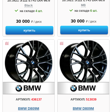
10.5x21 5/112 ET43 DIA 66.6
10.5x21 5/112 ET43 DIA 66.6
MB
Black
на складе
6 шт.
на складе
4 шт.
30 000
30 000
₽ / диск
₽ / диск
купить
купить
АРТИКУЛ:
436137
АРТИКУЛ:
513039
BMW D809М
BMW D809М