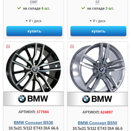
GMF
SF
на складе
6 шт.
на складе
3 шт.
-
-
₽ / диск
₽ / диск
купить
купить
АРТИКУЛ:
377594
АРТИКУЛ:
624897
BMW Concept B536
BMW Concept B550
10.5x21 5/112 ET43 DIA 66.6
10.5x21 5/112 ET43 DIA 66.6