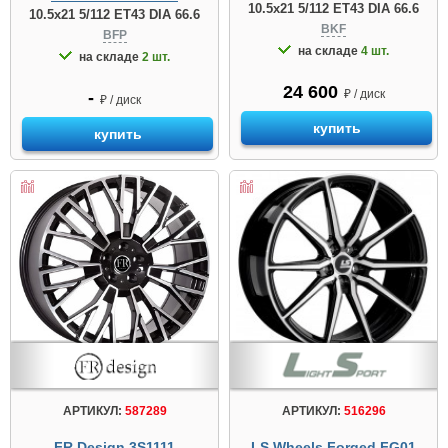
10.5x21 5/112 ET43 DIA 66.6
10.5x21 5/112 ET43 DIA 66.6
BKF
BFP
на складе
4 шт.
на складе
2 шт.
24 600
₽ / диск
-
₽ / диск
купить
купить
АРТИКУЛ:
516296
АРТИКУЛ:
587289
LS Wheels Forged FG01
FR Design 3S1111