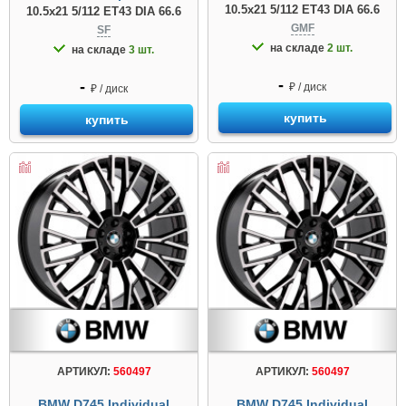
10.5x21 5/112 ET43 DIA 66.6
10.5x21 5/112 ET43 DIA 66.6
GMF
SF
на складе
2 шт.
на складе
3 шт.
-
-
₽ / диск
₽ / диск
купить
купить
АРТИКУЛ:
560497
АРТИКУЛ:
560497
BMW D745 Individual
BMW D745 Individual