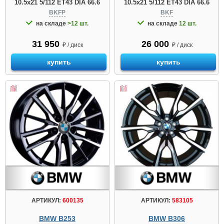
10.5x21 5/112 ET43 DIA 66.6
10.5x21 5/112 ET43 DIA 66.6
BKFP
BKF
на складе
>12 шт.
на складе
12 шт.
31 950
26 000
₽ / диск
₽ / диск
купить
купить
АРТИКУЛ:
600135
АРТИКУЛ:
583105
BMW B253
BMW B306