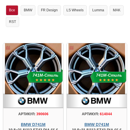
Все
BMW
FR Design
LS Wheels
Lumma
MAK
RST
741М-Стиль
741М-Стиль
АРТИКУЛ:
390606
АРТИКУЛ:
614044
BMW D741M
BMW D741M