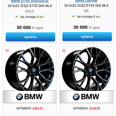
BMW D809М
BMW D745 Individual
10.5x21 5/112 ET43 DIA 66.6
10.5x21 5/112 ET43 DIA 66.6
MB
Black
на складе
6 шт.
на складе
4 шт.
30 000
30 000
₽ / диск
₽ / диск
купить
купить
АРТИКУЛ:
436137
АРТИКУЛ:
513039