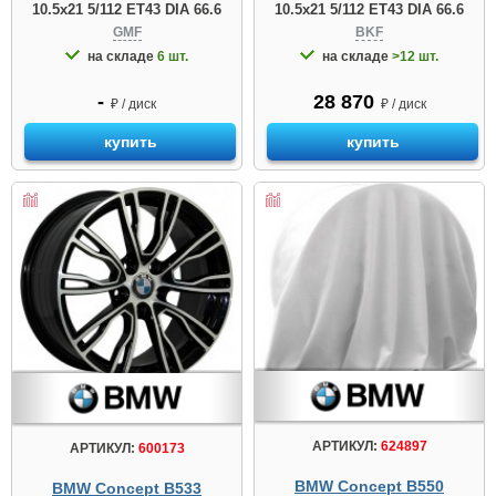
10.5x21 5/112 ET43 DIA 66.6
10.5x21 5/112 ET43 DIA 66.6
GMF
BKF
на складе
6 шт.
на складе
>12 шт.
-
28 870
₽ / диск
₽ / диск
купить
купить
АРТИКУЛ:
624897
АРТИКУЛ:
600173
BMW Concept B550
BMW Concept B533