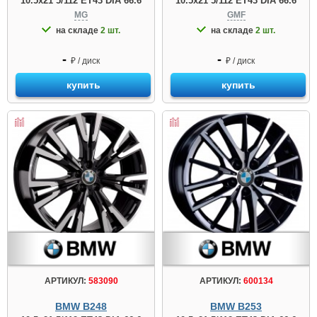
10.5x21 5/112 ET43 DIA 66.6
10.5x21 5/112 ET43 DIA 66.6
MG
GMF
на складе
2 шт.
на складе
2 шт.
-
-
₽ / диск
₽ / диск
купить
купить
АРТИКУЛ:
583090
АРТИКУЛ:
600134
BMW B248
BMW B253