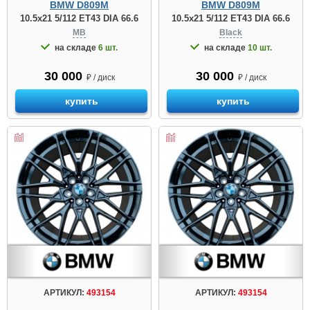
BMW D809М
BMW D809М
10.5x21 5/112 ET43 DIA 66.6
10.5x21 5/112 ET43 DIA 66.6
MB
Black
на складе
6 шт.
на складе
10 шт.
30 000
30 000
₽ / диск
₽ / диск
купить
купить
АРТИКУЛ:
493154
АРТИКУЛ:
493154