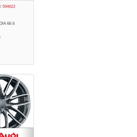
:
504622
DIA 66.6
.