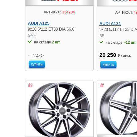
АРТИКУЛ:
334904
АРТИКУЛ:
4
AUDI A125
AUDI A131
9x20 5/112 ET33 DIA 66.6
9x20 5/112 ET33 DIA
GMF
SF
на складе
2 шт.
на складе
>12 шт.
-
20 250
₽ / диск
₽ / диск
купить
купить