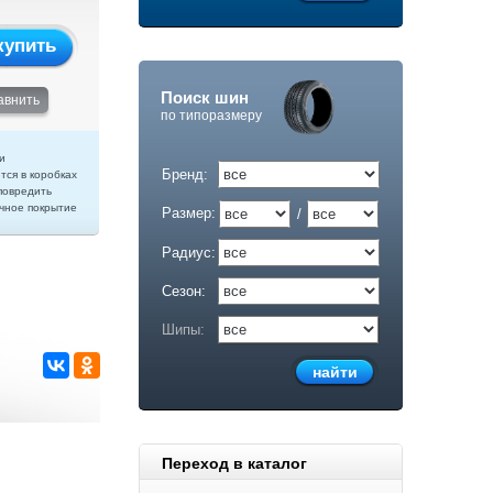
купить
Поиск шин
авнить
по типоразмеру
и
Бренд:
тся в коробках
повредить
чное покрытие
Размер:
/
Радиус:
Сезон:
Шипы:
Переход в каталог