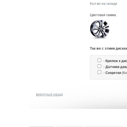
Кол-во на складе
Цветовая гамма:
Так же c этими диска
-
Крепеж к ди
-
Датчики дав
-
Секретки
(Ко
вернуться назад