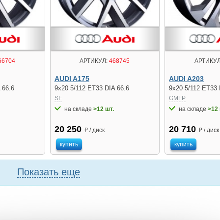
66704
АРТИКУЛ:
468745
АРТИКУЛ
AUDI A175
AUDI A203
 66.6
9x20 5/112 ET33 DIA 66.6
9x20 5/112 ET33 
SF
GMFP
на складе
>12 шт.
на складе
>12 
20 250
20 710
₽ / диск
₽ / диск
купить
купить
Показать еще