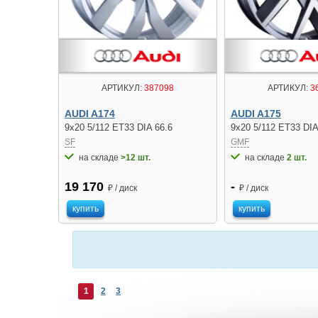
АРТИКУЛ:
387098
АРТИКУЛ:
3
AUDI A174
AUDI A175
9x20 5/112 ET33 DIA 66.6
9x20 5/112 ET33 DIA
SF
GMF
на складе
>12 шт.
на складе
2 шт.
19 170
-
₽ / диск
₽ / диск
купить
купить
1
2
3