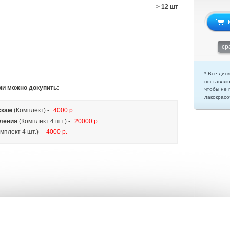
> 12 шт
ср
* Все диск
поставляю
ми можно докупить:
чтобы не 
лакокрасо
скам
(Комплект) -
4000 р.
ления
(Комплект 4 шт.) -
20000 р.
мплект 4 шт.) -
4000 р.