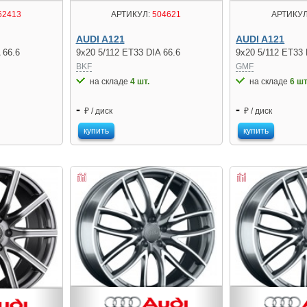
62413
АРТИКУЛ:
504621
АРТИКУЛ
AUDI A121
AUDI A121
 66.6
9x20 5/112 ET33 DIA 66.6
9x20 5/112 ET33 
BKF
GMF
на складе
4 шт.
на складе
6 шт
-
-
₽ / диск
₽ / диск
купить
купить