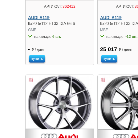
АРТИКУЛ:
362412
АРТИКУЛ:
3
AUDI A119
AUDI A119
9x20 5/112 ET33 DIA 66.6
9x20 5/112 ET33 DIA
GMF
MBF
на складе
6 шт.
на складе
>12 шт.
-
25 017
₽ / диск
₽ / диск
купить
купить