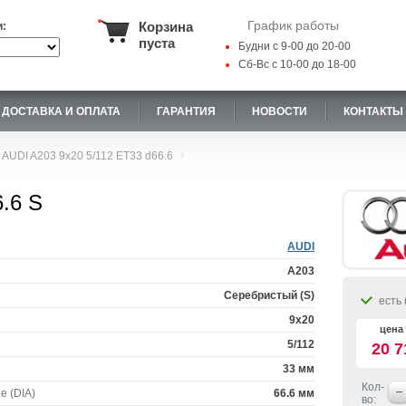
График работы
Корзина
и:
пуста
Будни с 9-00 до 20-00
Сб-Вс с 10-00 до 18-00
ДОСТАВКА И ОПЛАТА
ГАРАНТИЯ
НОВОСТИ
КОНТАКТЫ
AUDI A203 9x20 5/112 ET33 d66.6
.6 S
AUDI
A203
Серебристый (S)
есть 
9x20
цена 
5/112
20 7
33 мм
Кол-
е (DIA)
66.6 мм
во: