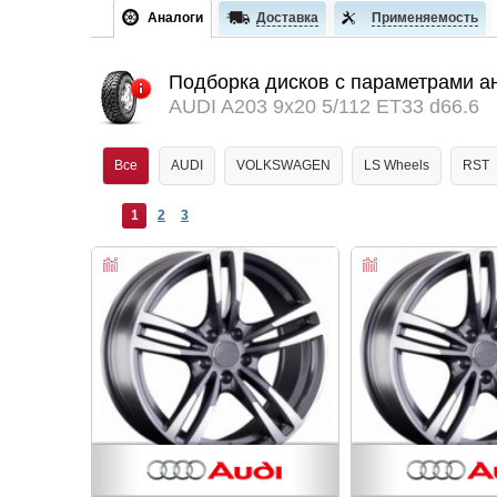
Аналоги
Доставка
Применяемость
Подборка дисков с параметрами а
AUDI A203 9x20 5/112 ET33 d66.6
Все
AUDI
VOLKSWAGEN
LS Wheels
RST
1
2
3