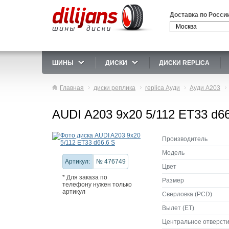
Доставка по Росси
ШИНЫ
ДИСКИ
ДИСКИ REPLICA
Главная
диски реплика
replica Ауди
Ауди A203
AUDI A203 9x20 5/112 ET33 d66
Производитель
Модель
Артикул:
№ 476749
Цвет
* Для заказа по
Размер
телефону нужен только
артикул
Сверловка (PCD)
Вылет (ET)
Центральное отверсти