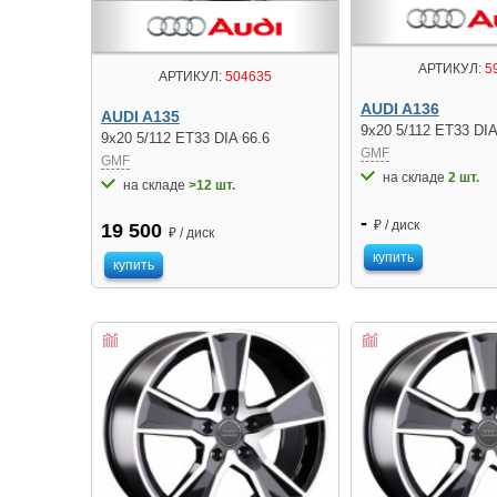
АРТИКУЛ:
5
АРТИКУЛ:
504635
AUDI A136
AUDI A135
9x20 5/112 ET33 DIA
9x20 5/112 ET33 DIA 66.6
GMF
GMF
на складе
2 шт.
на складе
>12 шт.
-
₽ / диск
19 500
₽ / диск
купить
купить