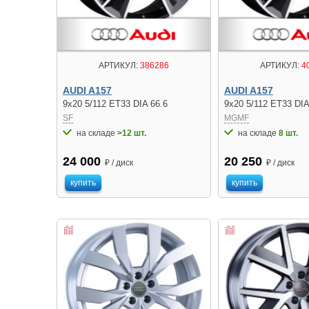
АРТИКУЛ:
386286
АРТИКУЛ:
4
AUDI A157
AUDI A157
9x20 5/112 ET33 DIA 66.6
9x20 5/112 ET33 DIA
SF
MGMF
на складе
>12 шт.
на складе
8 шт.
24 000
20 250
₽ / диск
₽ / диск
купить
купить