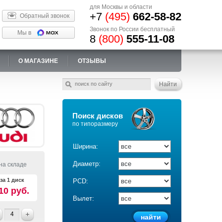
для Москвы и области
+7
(495)
662-58-82
Обратный звонок
Звонок по России бесплатный
Мы в
8
(800)
555-11-08
О МАГАЗИНЕ
ОТЗЫВЫ
Поиск дисков
по типоразмеру
Ширина:
Диаметр:
на складе
за 1 диск
PCD:
10 руб.
Вылет: