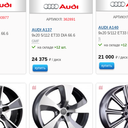
АРТИКУЛ
93977
АРТИКУЛ:
362891
AUDI A140
AUDI A137
9x20 5/112 ET33 
 66.6
9x20 5/112 ET33 DIA 66.6
S
GMF
на складе
>12 
на складе
>12 шт.
21 000
₽ / диск
24 375
₽ / диск
купить
купить