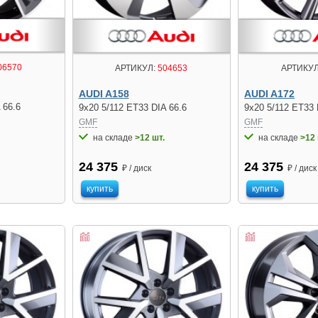
06570
АРТИКУЛ:
504653
АРТИКУЛ
AUDI A158
AUDI A172
 66.6
9x20 5/112 ET33 DIA 66.6
9x20 5/112 ET33 
GMF
GMF
на складе
>12 шт.
на складе
>12 
24 375
24 375
₽ / диск
₽ / диск
купить
купить