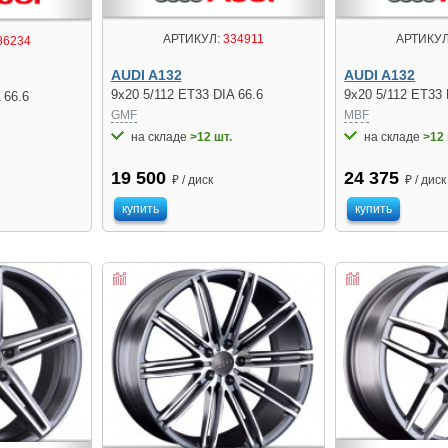
АРТИКУЛ:
334911
АРТИКУЛ
86234
AUDI A132
AUDI A132
9x20 5/112 ET33 DIA 66.6
9x20 5/112 ET33 
 66.6
GMF
MBF
на складе
>12 шт.
на складе
>12 
19 500
24 375
₽ / диск
₽ / диск
купить
купить