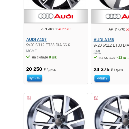
АРТИКУЛ:
406570
АРТИКУЛ:
5
AUDI A157
AUDI A158
9x20 5/112 ET33 DIA 66.6
9x20 5/112 ET33 DIA
MGMF
GMF
на складе
8 шт.
на складе
>12 шт.
20 250
24 375
₽ / диск
₽ / диск
купить
купить