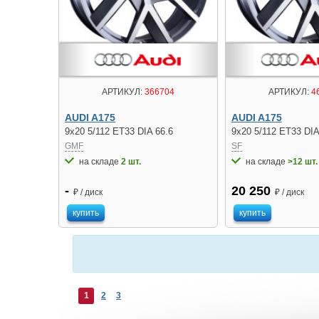
АРТИКУЛ:
366704
АРТИКУЛ:
4
AUDI A175
AUDI A175
9x20 5/112 ET33 DIA 66.6
9x20 5/112 ET33 DIA
GMF
SF
на складе
2 шт.
на складе
>12 шт.
-
20 250
₽ / диск
₽ / диск
купить
купить
1
2
3