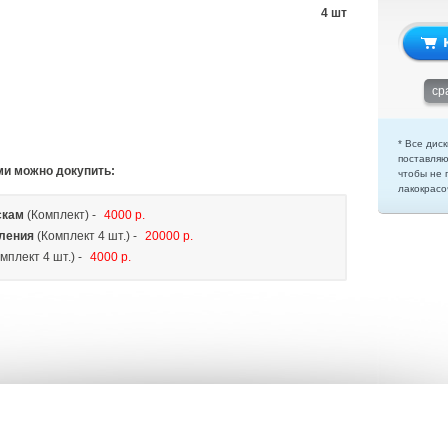
4 шт
ср
* Все диск
поставляю
ми можно докупить:
чтобы не 
лакокрасо
скам
(Комплект) -
4000 р.
ления
(Комплект 4 шт.) -
20000 р.
мплект 4 шт.) -
4000 р.