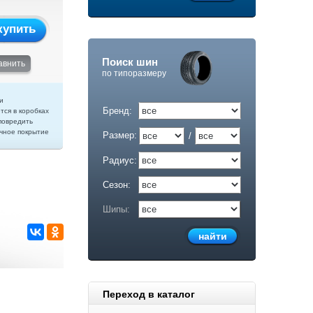
купить
Поиск шин
авнить
по типоразмеру
и
Бренд:
тся в коробках
повредить
чное покрытие
Размер:
/
Радиус:
Сезон:
Шипы:
Переход в каталог