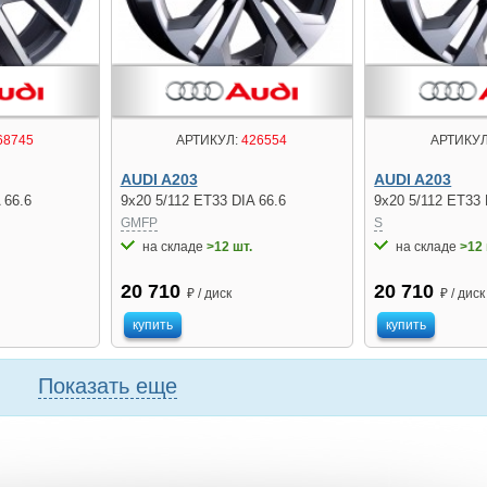
68745
АРТИКУЛ:
426554
АРТИКУЛ
AUDI A203
AUDI A203
 66.6
9x20 5/112 ET33 DIA 66.6
9x20 5/112 ET33 
GMFP
S
на складе
>12 шт.
на складе
>12 
20 710
20 710
₽ / диск
₽ / диск
купить
купить
Показать еще