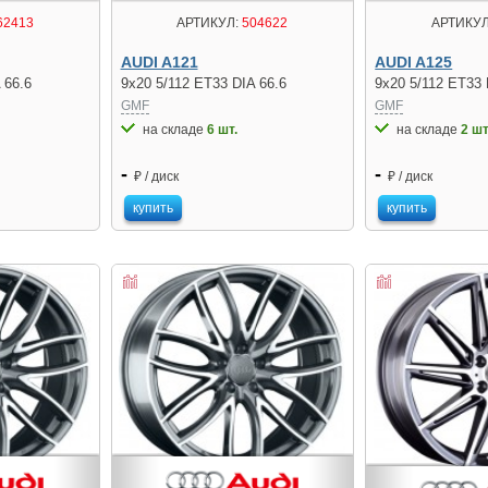
62413
АРТИКУЛ:
504622
АРТИКУЛ
AUDI A121
AUDI A125
 66.6
9x20 5/112 ET33 DIA 66.6
9x20 5/112 ET33 
GMF
GMF
на складе
6 шт.
на складе
2 шт
-
-
₽ / диск
₽ / диск
купить
купить