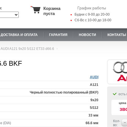
График работы
Корзина
и:
пуста
Будни с 9-00 до 20-00
Сб-Вс с 10-00 до 18-00
ДОСТАВКА И ОПЛАТА
ГАРАНТИЯ
НОВОСТИ
КОНТАКТЫ
AUDI A121 9x20 5/112 ET33 d66.6
6.6 BKF
AUDI
A121
Черный полностью полированный (BKF)
есть 
9x20
цена 
5/112
зв
33 мм
Кол-
е (DIA)
66.6 мм
во: