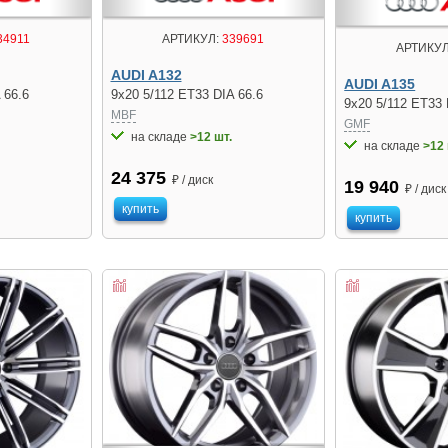
34911
АРТИКУЛ:
339691
АРТИКУЛ
AUDI A132
AUDI A135
 66.6
9x20 5/112 ET33 DIA 66.6
9x20 5/112 ET33 
MBF
GMF
на складе
>12 шт.
на складе
>12 
24 375
₽ / диск
19 940
₽ / диск
купить
купить