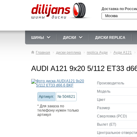
Доставка по Росси
ШИНЫ
ДИСКИ
ДИСКИ REPLICA
Главная
диски реплика
replica Ауди
Ауди A121
AUDI A121 9x20 5/112 ET33 d6
Производитель
Модель
Артикул:
№ 504621
Цвет
* Для заказа по
Размер
телефону нужен только
артикул
Сверловка (PCD)
Вылет (ET)
Центральное отверсти