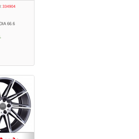
:
334904
DIA 66.6
.