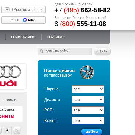
для Москвы и области
+7
(495)
662-58-82
Обратный звонок
Звонок по России бесплатный
Мы в
8
(800)
555-11-08
О МАГАЗИНЕ
ОТЗЫВЫ
Поиск дисков
по типоразмеру
Ширина:
Диаметр:
на складе
за 1 диск
PCD:
оните
Вылет: