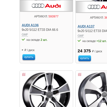
АРТИКУЛ:
593977
АРТИКУЛ:
3
AUDI A136
AUDI A137
9x20 5/112 ET33 DIA 66.6
9x20 5/112 ET33 DIA
GMF
GMF
на складе
2 шт.
на складе
>12 шт.
-
₽ / диск
24 375
₽ / диск
купить
купить