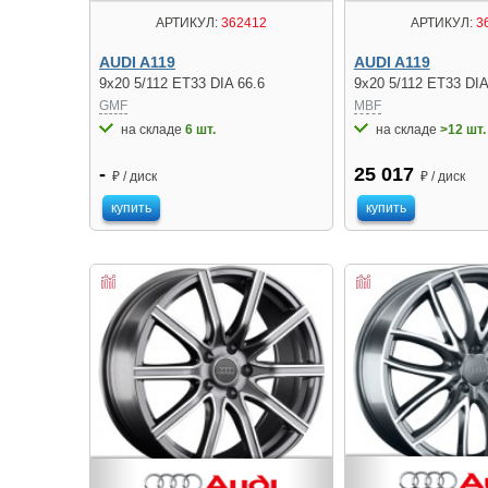
АРТИКУЛ:
362412
АРТИКУЛ:
3
AUDI A119
AUDI A119
9x20 5/112 ET33 DIA 66.6
9x20 5/112 ET33 DIA
GMF
MBF
на складе
6 шт.
на складе
>12 шт.
-
25 017
₽ / диск
₽ / диск
купить
купить