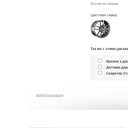
Кол-во на складе
Цветовая гамма:
Так же c этими диска
-
Крепеж к ди
-
Датчики дав
-
Секретки
(Ко
вернуться назад