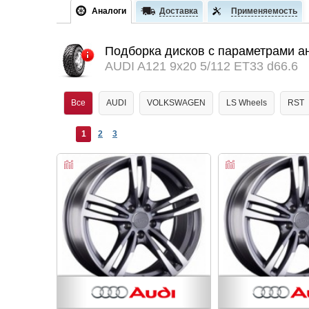
Аналоги
Доставка
Применяемость
Подборка дисков с параметрами а
AUDI A121 9x20 5/112 ET33 d66.6
Все
AUDI
VOLKSWAGEN
LS Wheels
RST
1
2
3