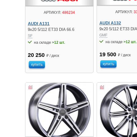
АРТИКУЛ:
3
АРТИКУЛ:
486234
AUDI A132
AUDI A131
9x20 5/112 ET33 DIA
9x20 5/112 ET33 DIA 66.6
GMF
SF
на складе
>12 шт.
на складе
>12 шт.
19 500
20 250
₽ / диск
₽ / диск
купить
купить