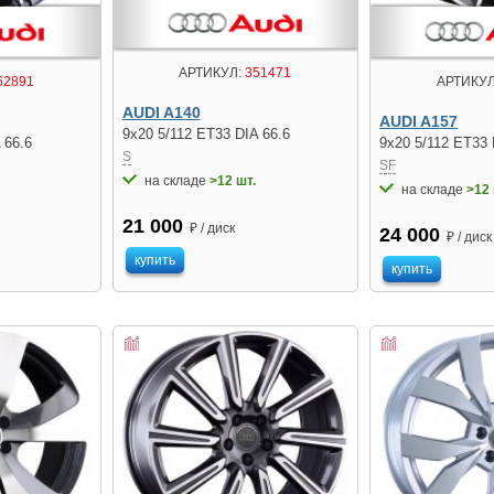
АРТИКУЛ:
351471
62891
АРТИКУЛ
AUDI A140
AUDI A157
9x20 5/112 ET33 DIA 66.6
 66.6
9x20 5/112 ET33 
S
SF
на складе
>12 шт.
на складе
>12 
21 000
₽ / диск
24 000
₽ / диск
купить
купить