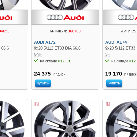
04653
АРТИКУЛ:
366703
АРТИКУЛ
AUDI A172
AUDI A174
 66.6
9x20 5/112 ET33 DIA 66.6
9x20 5/112 ET33 
GMF
SF
на складе
>12 шт.
на складе
>12 
24 375
19 170
₽ / диск
₽ / диск
купить
купить