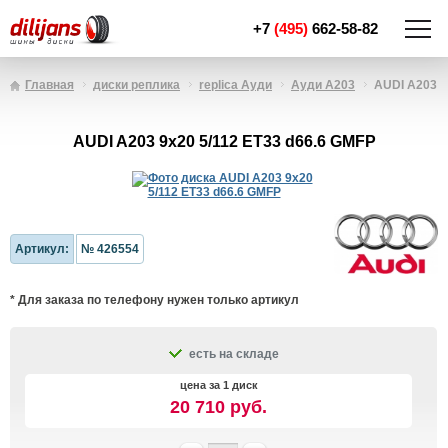
+7
(495)
662-58-82
Главная
диски реплика
replica Ауди
Ауди A203
AUDI A203 9
AUDI A203 9x20 5/112 ET33 d66.6 GMFP
Артикул:
№ 426554
* Для заказа по телефону нужен только артикул
есть на складе
цена за 1 диск
20 710 руб.