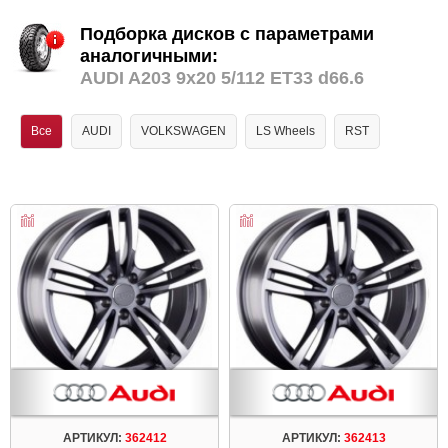
Подборка дисков с параметрами
аналогичными:
AUDI A203 9x20 5/112 ET33 d66.6
Все
AUDI
VOLKSWAGEN
LS Wheels
RST
АРТИКУЛ:
362412
АРТИКУЛ:
362413