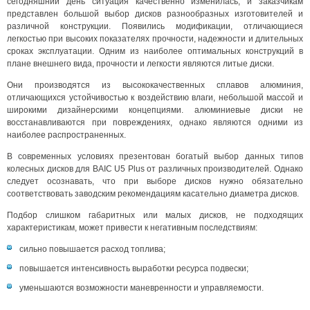
сегодняшний день ситуация качественно изменилась, и заказчикам
представлен большой выбор дисков разнообразных изготовителей и
различной конструкции. Появились модификации, отличающиеся
легкостью при высоких показателях прочности, надежности и длительных
сроках эксплуатации. Одним из наиболее оптимальных конструкций в
плане внешнего вида, прочности и легкости являются литые диски.
Они производятся из высококачественных сплавов алюминия,
отличающихся устойчивостью к воздействию влаги, небольшой массой и
широкими дизайнерскими концепциями. алюминиевые диски не
восстанавливаются при повреждениях, однако являются одними из
наиболее распространенных.
В современных условиях презентован богатый выбор данных типов
колесных дисков для BAIC U5 Plus от различных производителей. Однако
следует осознавать, что при выборе дисков нужно обязательно
соответствовать заводским рекомендациям касательно диаметра дисков.
Подбор слишком габаритных или малых дисков, не подходящих
характеристикам, может привести к негативным последствиям:
сильно повышается расход топлива;
повышается интенсивность выработки ресурса подвески;
уменьшаются возможности маневренности и управляемости.