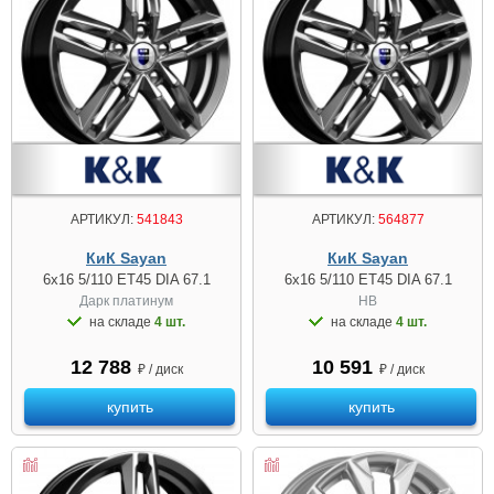
АРТИКУЛ:
541843
АРТИКУЛ:
564877
КиК Sayan
КиК Sayan
6x16 5/110 ET45 DIA 67.1
6x16 5/110 ET45 DIA 67.1
Дарк платинум
HB
на складе
4 шт.
на складе
4 шт.
12 788
10 591
₽ / диск
₽ / диск
купить
купить