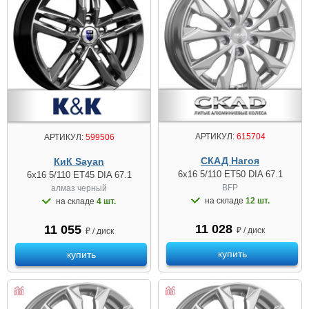
АРТИКУЛ:
615704
АРТИКУЛ:
599506
СКАД Нагоя
КиК Sayan
6x16 5/110 ET50 DIA 67.1
6x16 5/110 ET45 DIA 67.1
BFP
алмаз чeрный
на складе
12 шт.
на складе
4 шт.
11 028
11 055
₽ / диск
₽ / диск
купить
купить