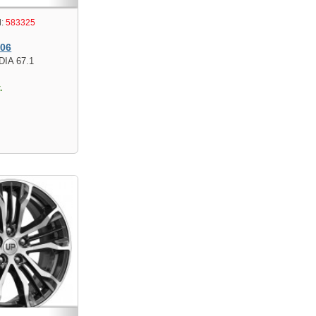
:
583325
106
DIA 67.1
.