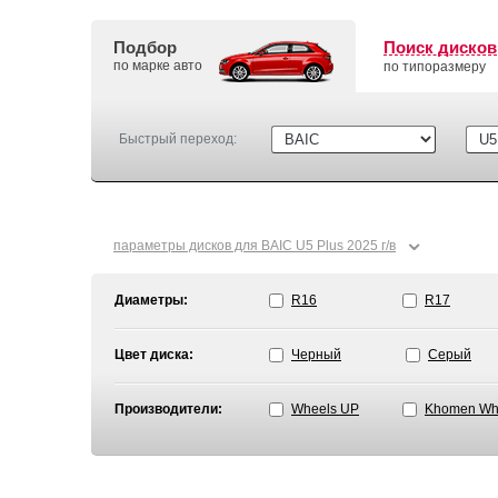
Подбор
Поиск дисков
по марке авто
по типоразмеру
Быстрый переход:
⌄
параметры дисков для BAIC U5 Plus 2025 г/в
Диаметры:
R16
R17
Цвет диска:
Черный
Серый
Производители:
Wheels UP
Khomen Wh