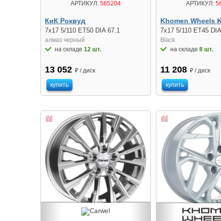
АРТИКУЛ:
565204
АРТИКУЛ:
5
КиК Роквуд
Khomen Wheels 
7x17 5/110 ET50 DIA 67.1
7x17 5/110 ET45 DIA
алмаз чeрный
Black
на складе
12 шт.
на складе
8 шт.
13 052
11 208
₽ / диск
₽ / диск
купить
купить