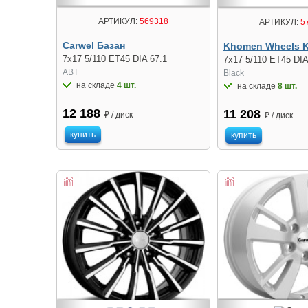
АРТИКУЛ:
569318
АРТИКУЛ:
5
Carwel Базан
Khomen Wheels 
7x17 5/110 ET45 DIA 67.1
7x17 5/110 ET45 DIA
ABT
Black
на складе
4 шт.
на складе
8 шт.
12 188
11 208
₽ / диск
₽ / диск
купить
купить