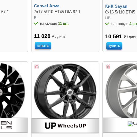
Carwel Агма
КиК Sayan
 67.1
7x17 5/110 ET45 DIA 67.1
6x16 5/110 ET45 
BL
HB
на складе
11 шт.
на складе
4 шт
11 028
10 591
₽ / диск
₽ / диск
купить
купить