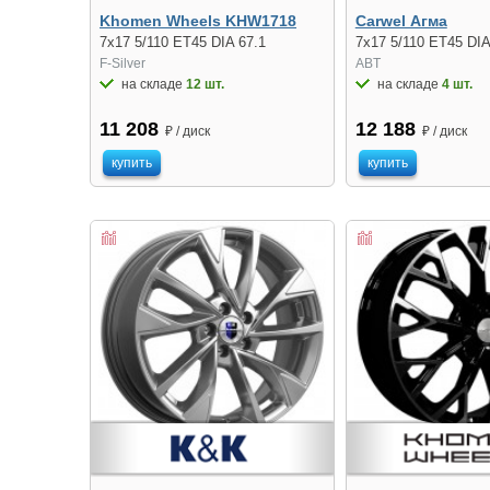
Khomen Wheels KHW1718
Carwel Агма
7x17 5/110 ET45 DIA 67.1
7x17 5/110 ET45 DIA
F-Silver
ABT
на складе
12 шт.
на складе
4 шт.
11 208
12 188
₽ / диск
₽ / диск
купить
купить