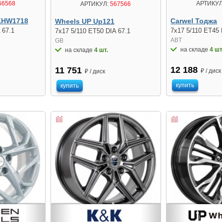
66568
АРТИКУЛ
АРТИКУЛ:
567566
KHW1718
Carwel Тоджа
Wheels UP Up121
 67.1
7x17 5/110 ET45 
7x17 5/110 ET50 DIA 67.1
ABT
GB
на складе
4 шт
на складе
4 шт.
12 188
11 751
₽ / диск
₽ / диск
купить
купить