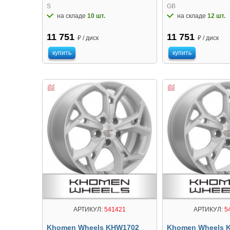
S
GB
на складе
10 шт.
на складе
12 шт.
11 751
11 751
₽ / диск
₽ / диск
купить
купить
АРТИКУЛ:
541421
АРТИКУЛ:
5
Khomen Wheels KHW1702
Khomen Wheels 