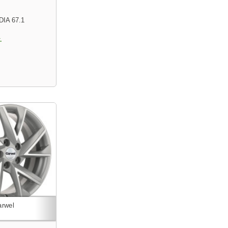
DIA 67.1
.