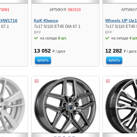
73091
АРТИКУЛ:
581510
АРТИКУЛ
KHW1716
КиК Юнион
Wheels UP Up
 67.1
7x17 5/110 ET45 DIA 67.1
7x17 5/110 ET45 
BFP
BFP
на складе
8 шт.
на складе
4 шт
13 052
12 282
₽ / диск
₽ / диск
купить
купить