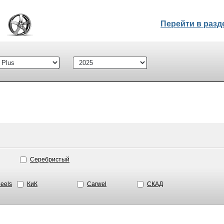
Перейти в раз
Серебристый
eels
КиК
Carwel
СКАД