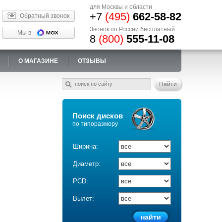
для Москвы и области
+7
(495)
662-58-82
Обратный звонок
Звонок по России бесплатный
Мы в
8
(800)
555-11-08
О МАГАЗИНЕ
ОТЗЫВЫ
Поиск дисков
по типоразмеру
Ширина:
Диаметр:
PCD:
Вылет: