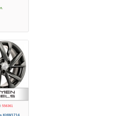
т.
:
556361
s KHW1714