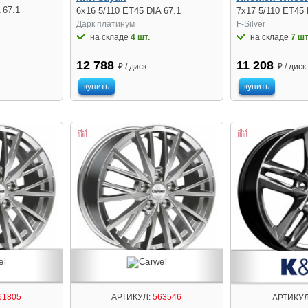
 67.1
6x16 5/110 ET45 DIA 67.1
7x17 5/110 ET45 
Дарк платинум
F-Silver
на складе
4 шт.
на складе
7 шт
12 788
11 208
₽ / диск
₽ / диск
купить
купить
61805
АРТИКУЛ:
563546
АРТИКУЛ