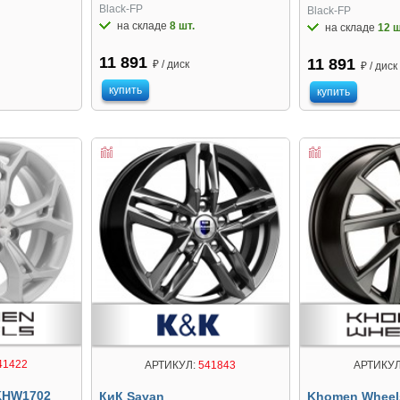
Black-FP
Black-FP
на складе
8 шт.
на складе
12 ш
11 891
11 891
₽ / диск
₽ / диск
купить
купить
41422
АРТИКУЛ:
541843
АРТИКУЛ
KHW1702
КиК Sayan
Khomen Wheel