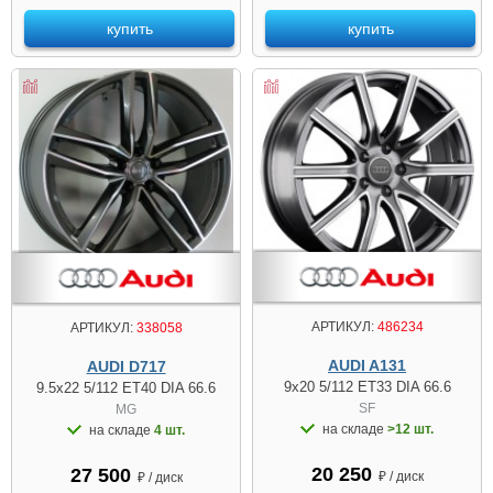
купить
купить
АРТИКУЛ:
486234
АРТИКУЛ:
338058
AUDI A131
AUDI D717
9x20 5/112 ET33 DIA 66.6
9.5x22 5/112 ET40 DIA 66.6
SF
MG
на складе
>12 шт.
на складе
4 шт.
20 250
27 500
₽ / диск
₽ / диск