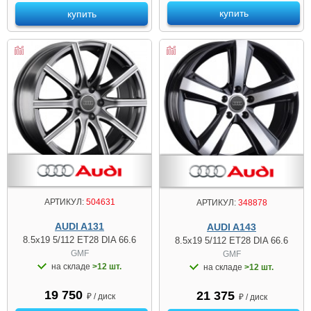
купить
купить
АРТИКУЛ:
504631
АРТИКУЛ:
348878
AUDI A131
AUDI A143
8.5x19 5/112 ET28 DIA 66.6
8.5x19 5/112 ET28 DIA 66.6
GMF
GMF
на складе
>12 шт.
на складе
>12 шт.
19 750
21 375
₽ / диск
₽ / диск