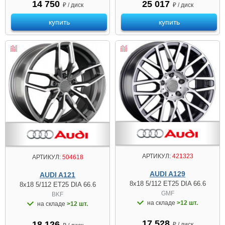
14 750
25 017
₽ / диск
₽ / диск
купить
купить
АРТИКУЛ:
421323
АРТИКУЛ:
504618
AUDI A129
AUDI A121
8x18 5/112 ET25 DIA 66.6
8x18 5/112 ET25 DIA 66.6
GMF
BKF
на складе
>12 шт.
на складе
>12 шт.
17 528
18 126
₽ / диск