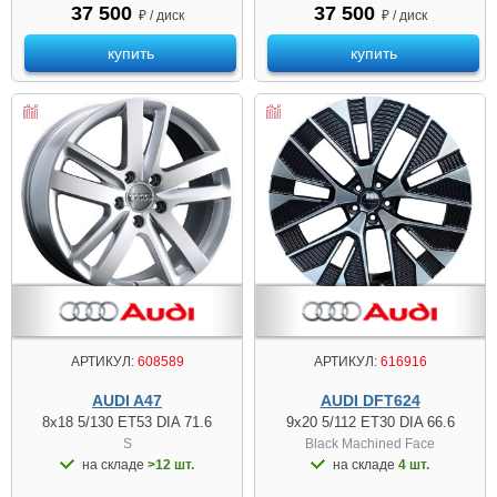
37 500
37 500
₽ / диск
₽ / диск
купить
купить
АРТИКУЛ:
608589
АРТИКУЛ:
616916
AUDI A47
AUDI DFT624
8x18 5/130 ET53 DIA 71.6
9x20 5/112 ET30 DIA 66.6
S
Black Machined Face
на складе
>12 шт.
на складе
4 шт.