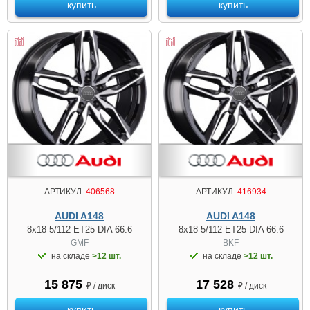
купить
купить
АРТИКУЛ:
406568
АРТИКУЛ:
416934
AUDI A148
AUDI A148
8x18 5/112 ET25 DIA 66.6
8x18 5/112 ET25 DIA 66.6
GMF
BKF
на складе
>12 шт.
на складе
>12 шт.
15 875
17 528
₽ / диск
₽ / диск
купить
купить