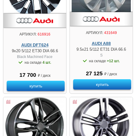
АРТИКУЛ:
431649
АРТИКУЛ:
616916
AUDI A88
AUDI DFT624
9.5x21 5/112 ET31 DIA 66.6
9x20 5/112 ET30 DIA 66.6
S
Black Machined Face
на складе
>12 шт.
на складе
4 шт.
27 125
17 700
₽ / диск
₽ / диск
купить
купить