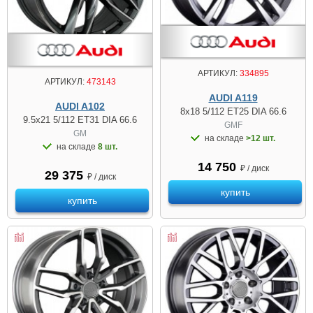
АРТИКУЛ:
334895
АРТИКУЛ:
473143
AUDI A119
AUDI A102
8x18 5/112 ET25 DIA 66.6
9.5x21 5/112 ET31 DIA 66.6
GMF
GM
на складе
>12 шт.
на складе
8 шт.
14 750
₽ / диск
29 375
₽ / диск
купить
купить