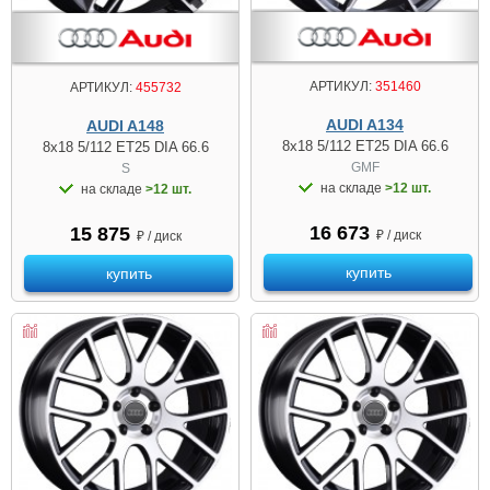
АРТИКУЛ:
351460
АРТИКУЛ:
455732
AUDI A134
AUDI A148
8x18 5/112 ET25 DIA 66.6
8x18 5/112 ET25 DIA 66.6
GMF
S
на складе
>12 шт.
на складе
>12 шт.
16 673
15 875
₽ / диск
₽ / диск
купить
купить