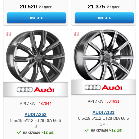
20 520
21 375
₽ / диск
₽ / диск
купить
купить
АРТИКУЛ:
504631
АРТИКУЛ:
487844
AUDI A131
AUDI A252
8.5x19 5/112 ET28 DIA 66.6
8.5x19 5/112 ET28 DIA 66.6
GMF
S
на складе
>12 шт.
на складе
>12 шт.