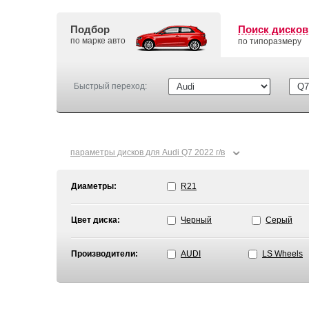
Подбор
Поиск дисков
по марке авто
по типоразмеру
Быстрый переход:
⌄
параметры дисков для Audi Q7 2022 г/в
Диаметры:
R21
Цвет диска:
Черный
Серый
Производители:
AUDI
LS Wheels