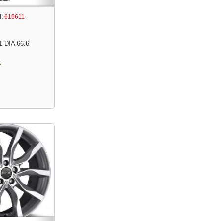
:
619611
1 DIA 66.6
.