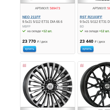
АРТИКУЛ:
5
АРТИКУЛ:
589473
RST R2103FF
NEO 211FF
9.5x21 5/112 ET31 D
9.5x21 5/112 ET31 DIA 66.6
BD
MBFP
на складе
>12 шт.
на складе
>12 шт.
23 440
23 770
₽ / диск
₽ / диск
купить
купить