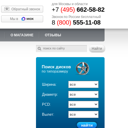
для Москвы и области
+7
(495)
662-58-82
Обратный звонок
Звонок по России бесплатный
Мы в
8
(800)
555-11-08
О МАГАЗИНЕ
ОТЗЫВЫ
Поиск дисков
по типоразмеру
Ширина:
Диаметр:
PCD:
Вылет: