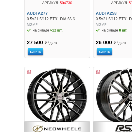
АРТИКУЛ:
504730
АРТИКУЛ:
5
AUDI A277
AUDI A258
9.5x21 5/112 ET31 DIA 66.6
9.5x21 5/112 ET31 D
MGMF
MGMF
на складе
>12 шт.
на складе
8 шт.
27 500
26 000
₽ / диск
₽ / диск
купить
купить