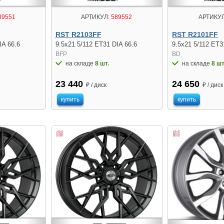
89551
АРТИКУЛ:
589552
АРТИКУЛ
RST R2103FF
RST R2101FF
IA 66.6
9.5x21 5/112 ET31 DIA 66.6
9.5x21 5/112 ET3
BFP
BD
на складе
8 шт.
на складе
8 шт
23 440
24 650
₽ / диск
₽ / диск
купить
купить