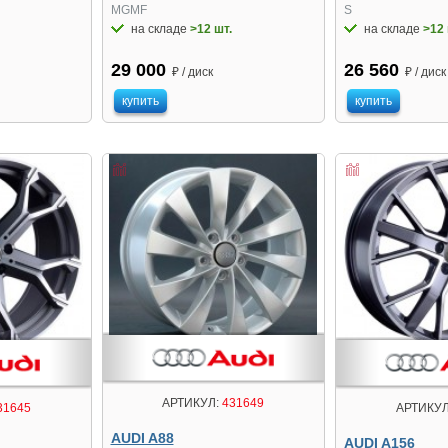
MGMF
S
на складе
>12 шт.
на складе
>12 
29 000
26 560
₽ / диск
₽ / диск
купить
купить
АРТИКУЛ:
431649
31645
АРТИКУЛ
AUDI A88
AUDI A156