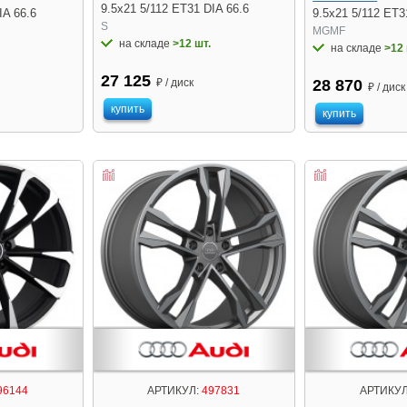
9.5x21 5/112 ET31 DIA 66.6
IA 66.6
9.5x21 5/112 ET3
S
MGMF
на складе
>12 шт.
на складе
>12 
27 125
28 870
₽ / диск
₽ / диск
купить
купить
96144
АРТИКУЛ:
497831
АРТИКУЛ