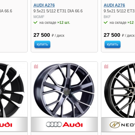
AUDI A276
AUDI A276
IA 66.6
9.5x21 5/112 ET31 DIA 66.6
9.5x21 5/112 ET3
MGMF
BKF
на складе
>12 шт.
на складе
>12 
27 500
27 500
₽ / диск
₽ / диск
купить
купить