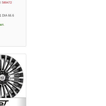
:
589472
1 DIA 66.6
шт.