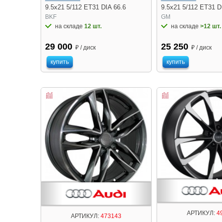
9.5x21 5/112 ET31 DIA 66.6
9.5x21 5/112 ET31 D
BKF
GM
на складе
12 шт.
на складе
>12 шт.
29 000
25 250
₽ / диск
₽ / диск
купить
купить
АРТИКУЛ:
4
АРТИКУЛ:
473143