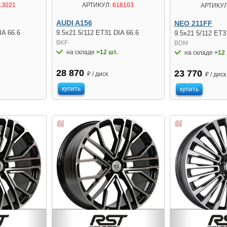
13021
АРТИКУЛ:
616103
АРТИКУЛ
AUDI A156
NEO 211FF
IA 66.6
9.5x21 5/112 ET31 DIA 66.6
9.5x21 5/112 ET3
BKF
BDM
на складе
>12 шт.
на складе
>12 
28 870
23 770
₽ / диск
₽ / диск
купить
купить