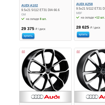
AUDI A258
AUDI A102
9.5x21 5/112 ET31 D
9.5x21 5/112 ET31 DIA 66.6
MBF
GM
на складе
>12 шт.
на складе
8 шт.
28 625
₽ / диск
29 375
₽ / диск
купить
купить