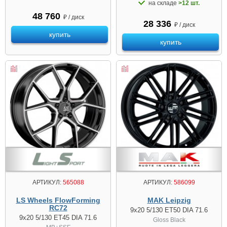
на складе
>12 шт.
48 760
₽ / диск
28 336
₽ / диск
купить
купить
АРТИКУЛ:
565088
АРТИКУЛ:
586099
LS Wheels FlowForming
MAK Leipzig
RC72
9x20 5/130 ET50 DIA 71.6
9x20 5/130 ET45 DIA 71.6
Gloss Black