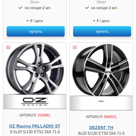
Silver
Silver
на складе
2 шт.
на складе
2 шт.
-
-
₽ / диск
₽ / диск
купить
купить
АРТИКУЛ:
534992
АРТИКУЛ:
566551
OZ Racing PALLADIO ST
DEZENT TH
9.5x20 5/130 ET52 DIA 71.6
9x20 5/130 ET50 DIA 71.6