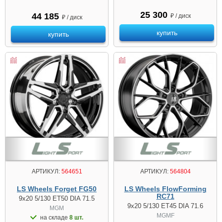
25 300
44 185
₽ / диск
₽ / диск
купить
купить
АРТИКУЛ:
564651
АРТИКУЛ:
564804
LS Wheels Forget FG50
LS Wheels FlowForming
RC71
9x20 5/130 ET50 DIA 71.5
9x20 5/130 ET45 DIA 71.6
MGM
MGMF
на складе
8 шт.