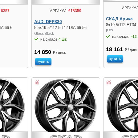
АРТИКУЛ
18357
АРТИКУЛ:
618359
СКАД Арика
AUDI DFP830
8x19 5/112 ET34 
IA 66.6
8.5x19 5/112 ET42 DIA 66.56
BFP
Gloss Black
на складе
>12 
на складе
4 шт.
18 161
₽ / диск
14 850
₽ / диск
купить
купить