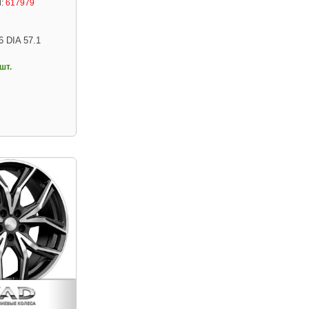
:
617979
6 DIA 57.1
шт.