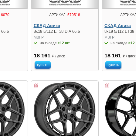
16070
АРТИКУЛ:
570518
АРТИКУЛ
СКАД Арика
СКАД Арика
 66.6
8x19 5/112 ET38 DIA 66.6
8x19 5/112 ET39 
MBFP
MBFP
на складе
>12 шт.
на складе
>12 
18 161
18 161
₽ / диск
₽ / диск
купить
купить