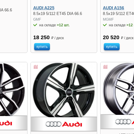
AUDI A225
AUDI A156
IA 66.6
8.5x19 5/112 ET45 DIA 66.6
8.5x19 5/112 ET4
GMF
MGMF
на складе
>12 шт.
на складе
>12 
18 250
20 520
₽ / диск
₽ / диск
купить
купить