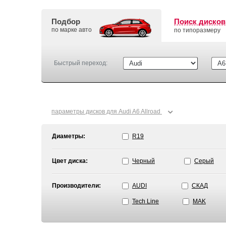
Подбор
Поиск дисков
по марке авто
по типоразмеру
Быстрый переход:
⌄
параметры дисков для Audi A6 Allroad
Диаметры:
R19
Цвет диска:
Черный
Серый
Производители:
AUDI
СКАД
Tech Line
MAK