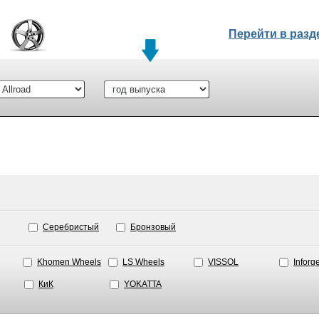
Перейти в раз
Серебристый
Бронзовый
Khomen Wheels
LS Wheels
VISSOL
Inforg
КиК
YOKATTA