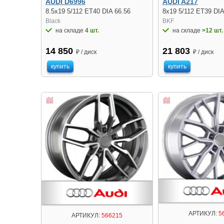
AUDI D6996
AUDI A217
8.5x19 5/112 ET40 DIA 66.56
8x19 5/112 ET39 DIA
Black
BKF
на складе
4 шт.
на складе
>12 шт.
14 850
21 803
₽ / диск
₽ / диск
купить
купить
АРТИКУЛ:
5
АРТИКУЛ:
566215