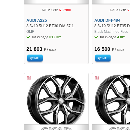
АРТИКУЛ:
617980
АРТИКУЛ:
6
AUDI A225
AUDI DFF494
8.5x19 5/112 ET36 DIA 57.1
8.5x19 5/112 ET35 D
GMF
Black Machined Face
на складе
>12 шт.
на складе
4 шт.
21 803
16 500
₽ / диск
₽ / диск
купить
купить