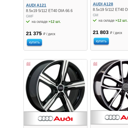
AUDI A128
AUDI A121
8.5x19 5/112 ET40 D
8.5x19 5/112 ET40 DIA 66.6
GM
GMF
на складе
>12 шт.
на складе
>12 шт.
21 803
21 375
₽ / диск
₽ / диск
купить
купить