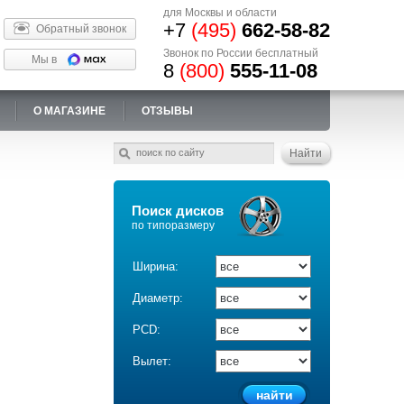
для Москвы и области
+7
(495)
662-58-82
Обратный звонок
Звонок по России бесплатный
Мы в
8
(800)
555-11-08
О МАГАЗИНЕ
ОТЗЫВЫ
Поиск дисков
по типоразмеру
Ширина:
Диаметр:
PCD:
Вылет: