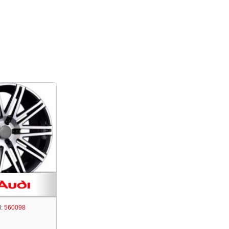
:
560098