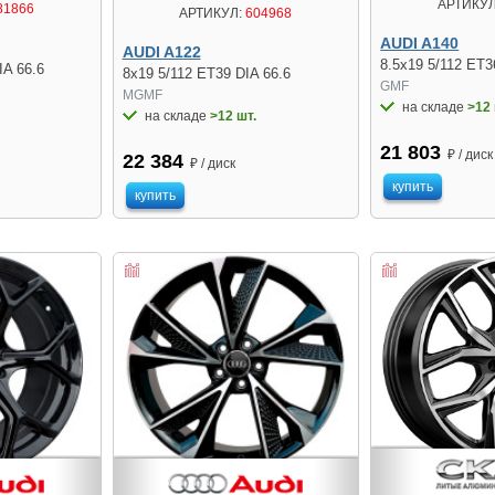
АРТИКУЛ
81866
АРТИКУЛ:
604968
AUDI A140
AUDI A122
8.5x19 5/112 ET3
IA 66.6
8x19 5/112 ET39 DIA 66.6
GMF
MGMF
на складе
>12 
на складе
>12 шт.
21 803
₽ / диск
22 384
₽ / диск
купить
купить