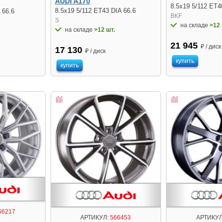
AUDI A170
8.5x19 5/112 ET4
8.5x19 5/112 ET43 DIA 66.6
 66.6
BKF
S
на складе
>12 
на складе
>12 шт.
21 945
₽ / диск
17 130
₽ / диск
купить
купить
66217
АРТИКУЛ:
566453
АРТИКУЛ