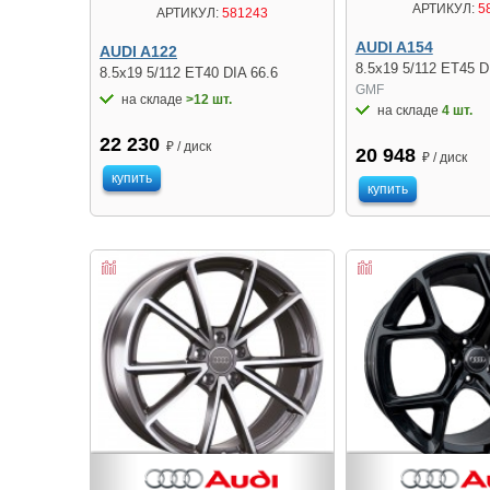
АРТИКУЛ:
5
АРТИКУЛ:
581243
AUDI A154
AUDI A122
8.5x19 5/112 ET45 D
8.5x19 5/112 ET40 DIA 66.6
GMF
на складе
>12 шт.
на складе
4 шт.
22 230
₽ / диск
20 948
₽ / диск
купить
купить