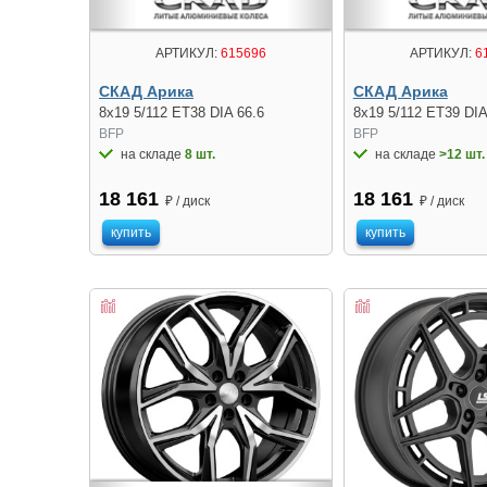
АРТИКУЛ:
615696
АРТИКУЛ:
6
СКАД Арика
СКАД Арика
8x19 5/112 ET38 DIA 66.6
8x19 5/112 ET39 DIA
BFP
BFP
на складе
8 шт.
на складе
>12 шт.
18 161
18 161
₽ / диск
₽ / диск
купить
купить