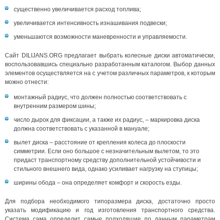
существенно увеличивается расход топлива;
увеличивается интенсивность изнашивания подвески;
уменьшаются возможности маневренности и управляемости.
Сайт DILIJANS.ORG предлагает выбрать колесные диски автоматически,
воспользовавшись специально разработанным каталогом. Выбор данных
элементов осуществляется на с учетом различных параметров, к которым
можно отнести:
монтажный радиус, что должен полностью соответствовать с
внутренним размером шины;
число дырок для фиксации, а также их радиус, – маркировка диска
должна соответствовать с указанной в мануале;
вылет диска – расстояние от крепления колеса до плоскости
симметрии. Если оно большое с незначительным вылетом, то это
придаст транспортному средству дополнительной устойчивости и
стильного внешнего вида, однако усиливает нагрузку на ступицы;
ширины обода – она определяет комфорт и скорость езды.
Для подбора необходимого типоразмера диска, достаточно просто
указать модификацию и год изготовления транспортного средства.
Система сама определит самые подходящие по данным параметрам