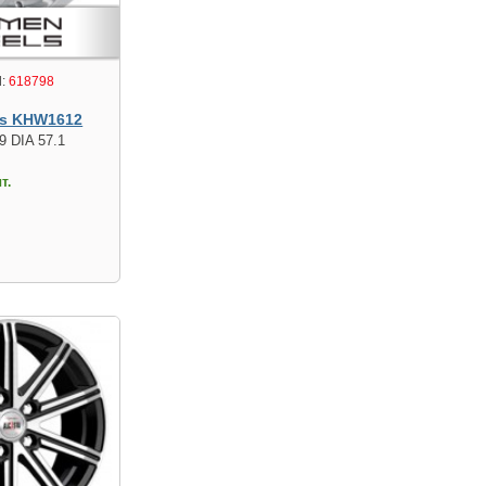
:
618798
s KHW1612
9 DIA 57.1
т.