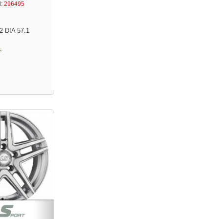
:
296495
2 DIA 57.1
.