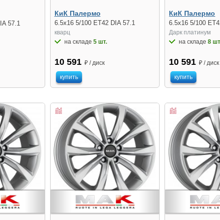
КиК Палермо
КиК Палермо
6.5x16 5/100 ET42 DIA 57.1
6.5x16 5/100 ET4
IA 57.1
кварц
Дарк платинум
на складе
5 шт.
на складе
8 шт
10 591
10 591
₽ / диск
₽ / диск
купить
купить