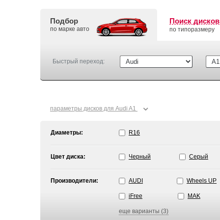
Подбор
Поиск дисков
по марке авто
по типоразмеру
Быстрый переход:
⌄
параметры дисков для Audi A1
Диаметры:
R16
Цвет диска:
Черный
Серый
Производители:
AUDI
Wheels UP
iFree
MAK
еще варианты (3)