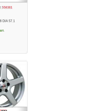
:
558381
8 DIA 57.1
шт.