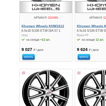
АРТИКУЛ:
522490
АРТИКУЛ:
5
Khomen Wheels KHW1612
Khomen Wheels 
6.5x16 5/100 ET39 DIA 57.1
6.5x16 5/100 ET39 D
Gray
Black-FP
на складе
>12 шт.
на складе
12 шт.
9 027
9 624
₽ / диск
₽ / диск
купить
купить