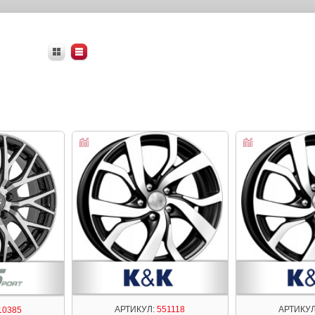
АРТИКУЛ:
551118
АРТИКУЛ
10385