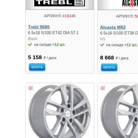
АРТИКУЛ:
416346
АРТИКУЛ:
5
Trebl 9680
Alcasta M62
6.5x16 5/100 ET42 DIA 57.1
6.5x16 5/100 ET38 D
Black
HS
на складе
>12 шт.
на складе
>12 шт.
5 158
8 668
₽ / диск
₽ / диск
купить
купить