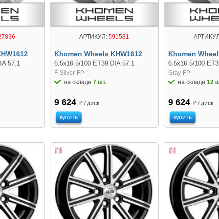
27836
АРТИКУЛ:
591581
АРТИКУЛ
KHW1612
Khomen Wheels KHW1612
Khomen Wheel
IA 57.1
6.5x16 5/100 ET39 DIA 57.1
6.5x16 5/100 ET3
F-Silver-FP
Gray-FP
на складе
7 шт.
на складе
12 ш
9 624
9 624
₽ / диск
₽ / диск
купить
купить