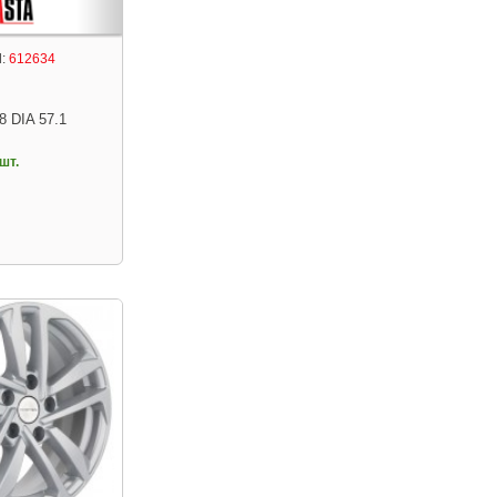
:
612634
8 DIA 57.1
шт.