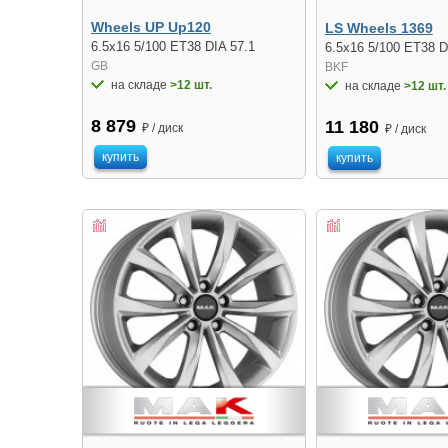
Wheels UP Up120
LS Wheels 1369
6.5x16 5/100 ET38 DIA 57.1
6.5x16 5/100 ET38 D
GB
BKF
на складе
>12 шт.
на складе
>12 шт.
8 879
11 180
₽ / диск
₽ / диск
купить
купить