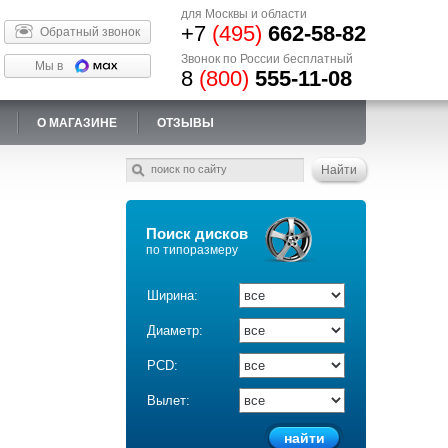
для Москвы и области
+7
(495)
662-58-82
Обратный звонок
Звонок по России бесплатный
Мы в
8
(800)
555-11-08
О МАГАЗИНЕ
ОТЗЫВЫ
Поиск дисков
по типоразмеру
Ширина:
Диаметр:
PCD:
Вылет: