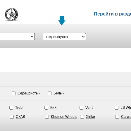
Перейти в раз
Серебристый
Белый
Trebl
КиК
Venti
LS Wh
СКАД
Khomen Wheels
Xtrike
Carwe