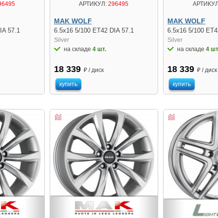
96495
АРТИКУЛ:
296495
АРТИКУЛ
MAK WOLF
MAK WOLF
IA 57.1
6.5x16 5/100 ET42 DIA 57.1
6.5x16 5/100 ET4
Silver
Silver
на складе
4 шт.
на складе
4 шт
18 339
18 339
₽ / диск
₽ / диск
купить
купить