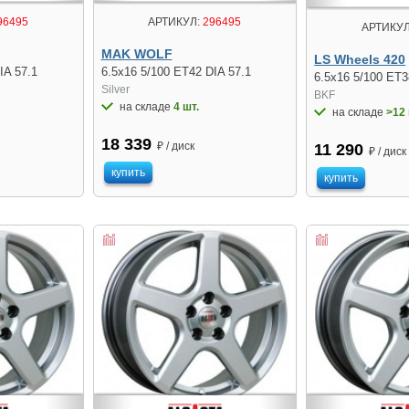
96495
АРТИКУЛ:
296495
АРТИКУЛ
MAK WOLF
LS Wheels 420
IA 57.1
6.5x16 5/100 ET42 DIA 57.1
6.5x16 5/100 ET3
Silver
BKF
на складе
4 шт.
на складе
>12 
18 339
₽ / диск
11 290
₽ / диск
купить
купить