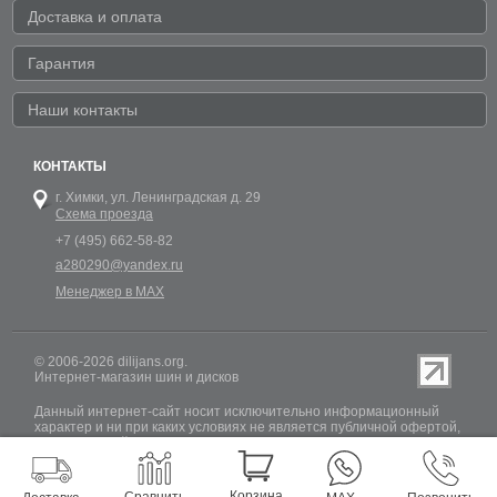
Доставка и оплата
Гарантия
Наши контакты
КОНТАКТЫ
г. Химки,
ул. Ленинградская д. 29
Схема проезда
+7 (495) 662-58-82
a280290@yandex.ru
Менеджер в MAX
© 2006-2026 dilijans.org.
Интернет-магазин шин и дисков
Данный интернет-сайт носит исключительно информационный
характер и ни при каких условиях не является публичной офертой,
определяемой положениями Статьи 437 (2) Гражданского кодекса
РФ. Обновление информации о наличии шин и дисков на сайте
Dilijans.org производится 24 часа в сутки, но не включает в себя
информацию о резервах.
Корзина