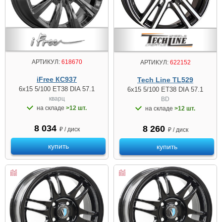
АРТИКУЛ:
618670
АРТИКУЛ:
622152
iFree КС937
Tech Line TL529
6x15 5/100 ET38 DIA 57.1
6x15 5/100 ET38 DIA 57.1
кварц
BD
на складе
>12 шт.
на складе
>12 шт.
8 034
8 260
₽ / диск
₽ / диск
купить
купить