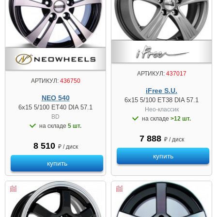
АРТИКУЛ:
437017
АРТИКУЛ:
436750
iFree S.U.
NEO 540
6x15 5/100 ET38 DIA 57.1
6x15 5/100 ET40 DIA 57.1
Нео-классик
BD
на складе
>12 шт.
на складе
5 шт.
7 888
₽ / диск
8 510
₽ / диск
купить
купить