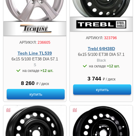
АРТИКУЛ:
323796
АРТИКУЛ:
236605
Trebl 64H38D
Tech Line TL539
6x15 5/100 ET38 DIA 57.1
6x15 5/100 ET38 DIA 57.1
Black
S
на складе
>12 шт.
на складе
>12 шт.
3 744
₽ / диск
8 260
₽ / диск
купить
купить