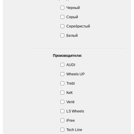
Черный
Серый
Серебристый
Белый
Производители:
AUDI
Wheels UP
Trebl
КиК
Venti
LS Wheels
iFree
Tech Line