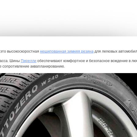
 это высокоскоростная
нешипованная зимняя резина
для легковых автомобил
ласса. Шины
Пирелли
обеспечивают комфортное и безопасное вождение в лю
ое сопротивление аквапланированию.