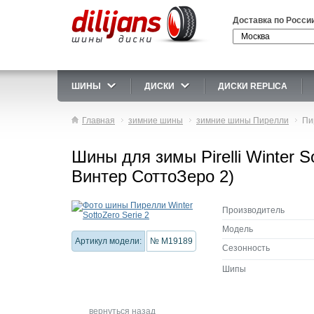
Доставка по Росси
ШИНЫ
ДИСКИ
ДИСКИ REPLICA
Главная
зимние шины
зимние шины Пирелли
Пи
Шины для зимы Pirelli Winter S
Винтер СоттоЗеро 2)
Производитель
Модель
Артикул модели:
№ M19189
Сезонность
Шипы
вернуться назад