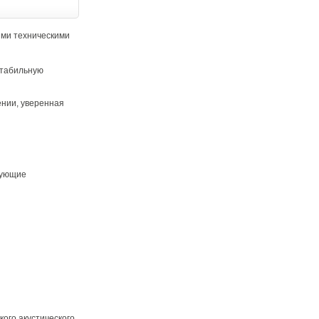
ими техническими
стабильную
ении, уверенная
дующие
кого акустического