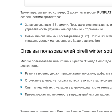
Также пирелли винтер сотозеро 2 доступны в версии
RUNFLAT
особенностями протектора:
Запатентованные IBS-ламели. Повышают жесткость шины и 
управляемость, улучшенное сцепление и торможение.
Новый инновационный состав резины (TDC). Покрышки
pire
управляемость и маневренность Вашего автомобиля.
Отзывы пользователей pirelli winter sott
Многие пользователи зимних шин
Пирелли Винтер Сотозеро 
достоинства:
Резина уверенно держит при движении по сухому асфальту и
Отсутствие шипов, нет страха потерять их при старте со ш
Опыт успешной эксплуатации в широком диапазоне температ
Превосходная управляемость в предаварийных ситуациях
Также пользователи шин Пирелли Винтер Сотозеро 2 в своих от