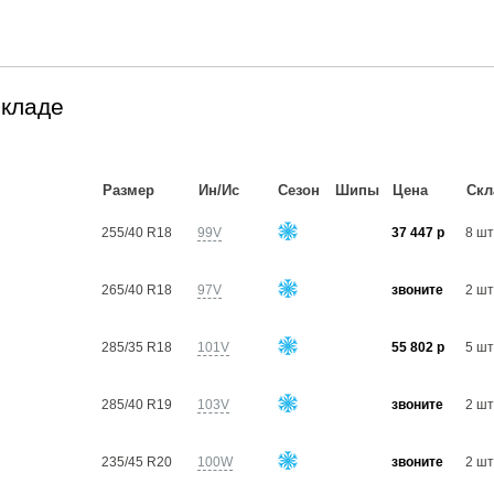
складе
Размер
Ин/Ис
Сезон
Шипы
Цена
Скл
255/40 R18
99V
37 447 р
8 шт
265/40 R18
97V
звоните
2 шт
285/35 R18
101V
55 802 р
5 шт
285/40 R19
103V
звоните
2 шт
235/45 R20
100W
звоните
2 шт