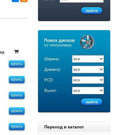
Поиск дисков
по типоразмеру
ад
Ширина:
купить
Диаметр:
купить
PCD:
Вылет:
купить
купить
купить
Переход в каталог