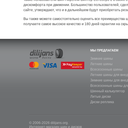
дискомфорта при движении. Большинство пользователей, сде
сайте, утверждают, что и в дальнейшем будут приобретать рези
Вы также можете самостоятельно оценить все преимущества ш
получаете самое высокое качество и 180 дней гарантии на скр
МЫ ПРЕДЛАГАЕМ
Зимние шины
Летние шины
Всесезонные шины
Летние шины для вне
Зимние шины для вне
Всесезонные шины дл
Шинный калькулятор
Литые диски
Диски реплика
© 2006-2026 dilijans.org.
Интернет-магазин шин и дисков