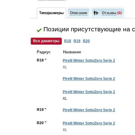
Типоразмеры
Описание
Отзывы
(0)
Позиции присутствующие на 
Все диаметры
R18
R19
R20
Радиус
Название
R18 "
Pirelli Winter SottoZero Serie 2
XL
Pirelli Winter SottoZero Serie 2
Pirelli Winter SottoZero Serie 2
XL
R19 "
Pirelli Winter SottoZero Serie 2
R20 "
Pirelli Winter SottoZero Serie 2
XL