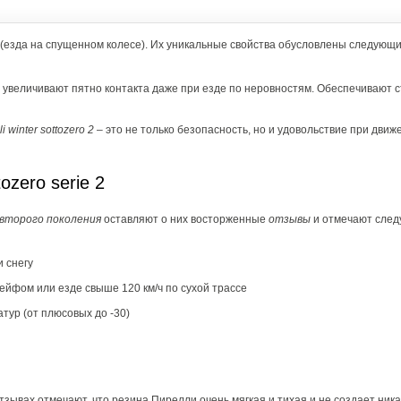
(езда на спущенном колесе). Их уникальные свойства обусловлены следующ
увеличивают пятно контакта даже при езде по неровностям. Обеспечивают 
lli winter sottozero 2
– это не только безопасность, но и удовольствие при движ
ozero serie 2
второго поколения
оставляют о них восторженные
отзывы
и отмечают сле
 снегу
лейфом или езде свыше 120 км/ч по сухой трассе
ур (от плюсовых до -30)
зывах отмечают, что резина Пирелли очень мягкая и тихая и не создает ника