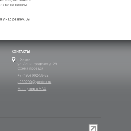
так же на нашем
я у нас резину, Вы
КОНТАКТЫ
г. Химки,
ул. Ленинградская д. 29
Схема проезда
+7 (495) 662-58-82
a280290@yandex.ru
Менеджер в MAX