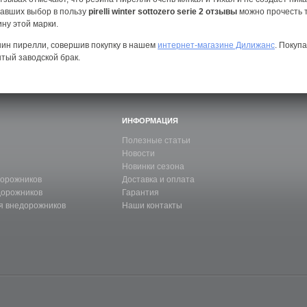
лавших выбор в пользу
pirelli winter sottozero serie 2 отзывы
можно прочесть 
ну этой марки.
ин пирелли, совершив покупку в нашем
интернет-магазине Дилижанс
. Покупа
ытый заводской брак.
ИНФОРМАЦИЯ
Полезные статьи
Новости
Новинки сезона
дорожников
Доставка и оплата
дорожников
Гарантия
я внедорожников
Наши контакты