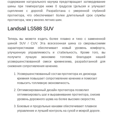
содержание натурального каучука предотвращает затвердевание
шины при температуре ниже 0 градусов Цельсия и улучшает
сцепление с дорогой. Разработана с умеренной глубиной
протектора, что обеспечивает более длительный срок службы
протектора, чем у многих летних шин.
Landsail LS588 SUV
Теперь вы можете ездить более плавно и тихо с замененной
шиной SUV / CUV. Эта всесезонная шина со сверхвысокими
характеристиками обеспечивает новый уровень комфорта,
улучшенную управляемость и стабильность. Кроме того, вы
получите лучшую экономию топлива благодаря нашей
усовершенствованной смеси кремнезема, разработанной для
снижения сопротивления качению.
Усовершенствованный состав протектора из диоксида
кремния повышает сопротивление качению и помогает
повысить топливную экономичность.
Оптимизированный дизайн протектора позволил
оптимизировать шаг и выравнивание протектора, снизив
уровень дорожного шума на более высоких скоростях.
Боковые и продольные канавки обеспечивают плавное
управление и лучший контроль на сухой и мокрой дороге.