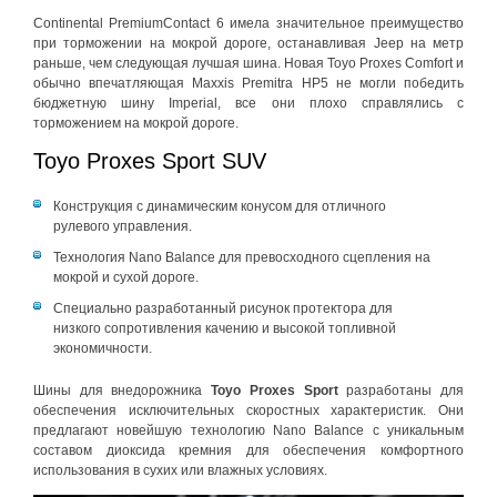
Continental PremiumContact 6 имела значительное преимущество
при торможении на мокрой дороге, останавливая Jeep на метр
раньше, чем следующая лучшая шина. Новая Toyo Proxes Comfort и
обычно впечатляющая Maxxis Premitra HP5 не могли победить
бюджетную шину Imperial, все они плохо справлялись с
торможением на мокрой дороге.
Toyo Proxes Sport SUV
Конструкция с динамическим конусом для отличного
рулевого управления.
Технология Nano Balance для превосходного сцепления на
мокрой и сухой дороге.
Специально разработанный рисунок протектора для
низкого сопротивления качению и высокой топливной
экономичности.
Шины для внедорожника
Toyo Proxes Sport
разработаны для
обеспечения исключительных скоростных характеристик. Они
предлагают новейшую технологию Nano Balance с уникальным
составом диоксида кремния для обеспечения комфортного
использования в сухих или влажных условиях.