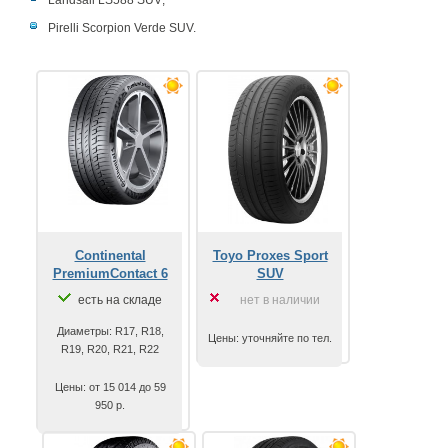
Landsail LS588 SUV;
Pirelli Scorpion Verde SUV.
Continental
Toyo Proxes Sport
PremiumContact 6
SUV
есть на складе
нет в наличии
Диаметры: R17, R18,
Цены: уточняйте по тел.
R19, R20, R21, R22
Цены: от 15 014 до 59
950 р.