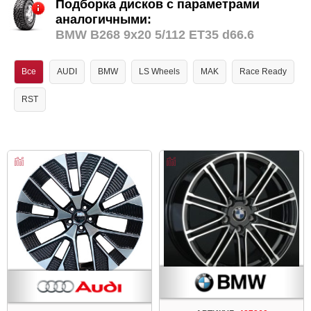
Подборка дисков с параметрами
аналогичными:
BMW B268 9x20 5/112 ET35 d66.6
Все
AUDI
BMW
LS Wheels
MAK
Race Ready
RST