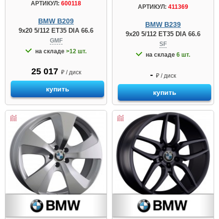
АРТИКУЛ:
600118
АРТИКУЛ:
411369
BMW B209
BMW B239
9x20 5/112 ET35 DIA 66.6
9x20 5/112 ET35 DIA 66.6
GMF
SF
на складе
>12 шт.
на складе
6 шт.
25 017
₽ / диск
-
₽ / диск
купить
купить