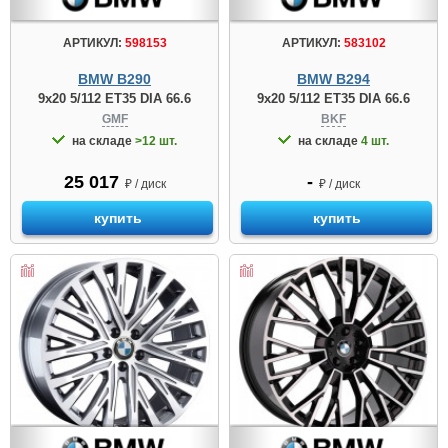
АРТИКУЛ:
598153
АРТИКУЛ:
583102
BMW B290
BMW B294
9x20 5/112 ET35 DIA 66.6
9x20 5/112 ET35 DIA 66.6
GMF
BKF
на складе
>12 шт.
на складе
4 шт.
25 017
-
₽ / диск
₽ / диск
купить
купить