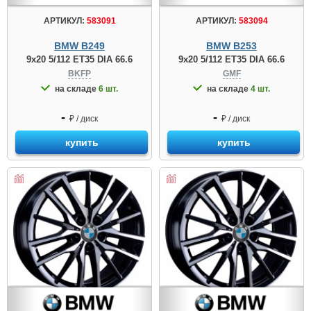
АРТИКУЛ:
583091
АРТИКУЛ:
583094
BMW B249
BMW B253
9x20 5/112 ET35 DIA 66.6
9x20 5/112 ET35 DIA 66.6
BKFP
GMF
на складе
6 шт.
на складе
4 шт.
-
-
₽ / диск
₽ / диск
купить
купить