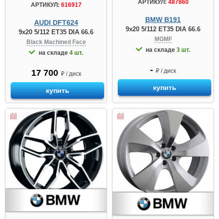
АРТИКУЛ:
487860
АРТИКУЛ:
616917
BMW B191
AUDI DFT624
9x20 5/112 ET35 DIA 66.6
9x20 5/112 ET35 DIA 66.6
MGMF
Black Machined Face
на складе
3 шт.
на складе
4 шт.
-
₽ / диск
17 700
₽ / диск
купить
купить