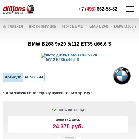
+7
(495)
662-58-82
Главная
диски реплика
replica БМВ
БМВ B268
BMW B268 9x2
BMW B268 9x20 5/112 ET35 d66.6 S
Артикул:
№ 500794
* Для заказа по телефону нужен только артикул
есть на складе
цена за 1 диск
24 375 руб.