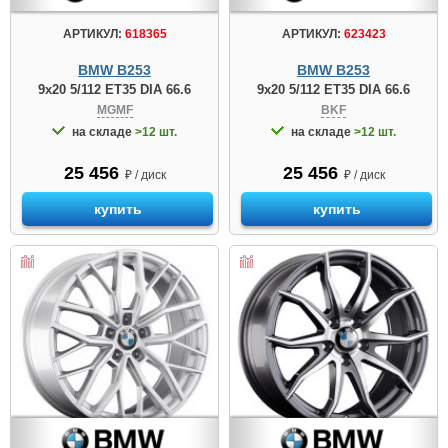
АРТИКУЛ:
618365
АРТИКУЛ:
623423
BMW B253
BMW B253
9x20 5/112 ET35 DIA 66.6
9x20 5/112 ET35 DIA 66.6
MGMF
BKF
на складе
>12 шт.
на складе
>12 шт.
25 456
25 456
₽ / диск
₽ / диск
купить
купить