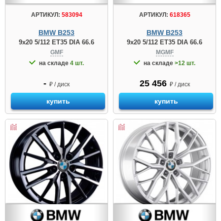
АРТИКУЛ:
583094
АРТИКУЛ:
618365
BMW B253
BMW B253
9x20 5/112 ET35 DIA 66.6
9x20 5/112 ET35 DIA 66.6
GMF
MGMF
на складе
4 шт.
на складе
>12 шт.
-
25 456
₽ / диск
₽ / диск
купить
купить