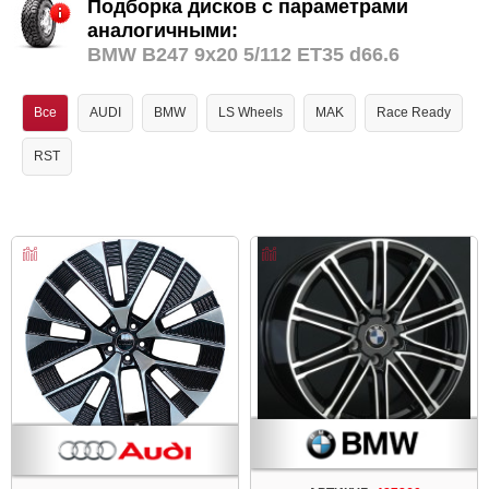
Подборка дисков с параметрами
аналогичными:
BMW B247 9x20 5/112 ET35 d66.6
Все
AUDI
BMW
LS Wheels
MAK
Race Ready
RST