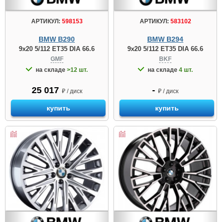
АРТИКУЛ:
598153
АРТИКУЛ:
583102
BMW B290
BMW B294
9x20 5/112 ET35 DIA 66.6
9x20 5/112 ET35 DIA 66.6
GMF
BKF
на складе
>12 шт.
на складе
4 шт.
25 017
-
₽ / диск
₽ / диск
купить
купить