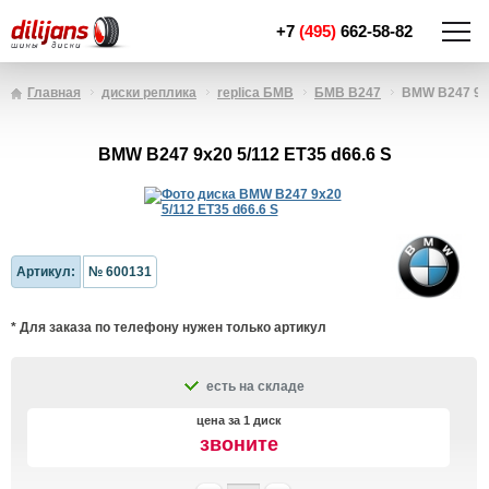
+7
(495)
662-58-82
Главная
диски реплика
replica БМВ
БМВ B247
BMW B247 9x2
BMW B247 9x20 5/112 ET35 d66.6 S
Артикул:
№ 600131
* Для заказа по телефону нужен только артикул
есть на складе
цена за 1 диск
звоните