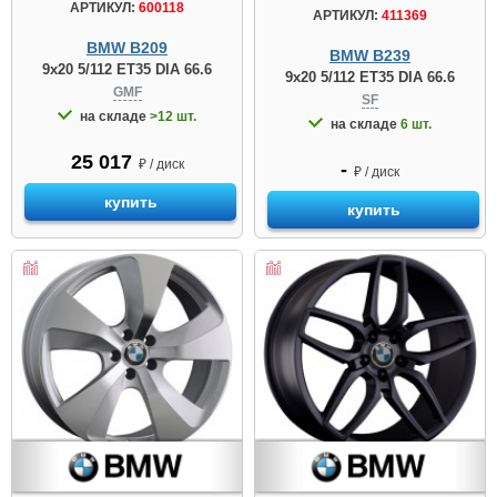
АРТИКУЛ:
600118
АРТИКУЛ:
411369
BMW B209
BMW B239
9x20 5/112 ET35 DIA 66.6
9x20 5/112 ET35 DIA 66.6
GMF
SF
на складе
>12 шт.
на складе
6 шт.
25 017
₽ / диск
-
₽ / диск
купить
купить