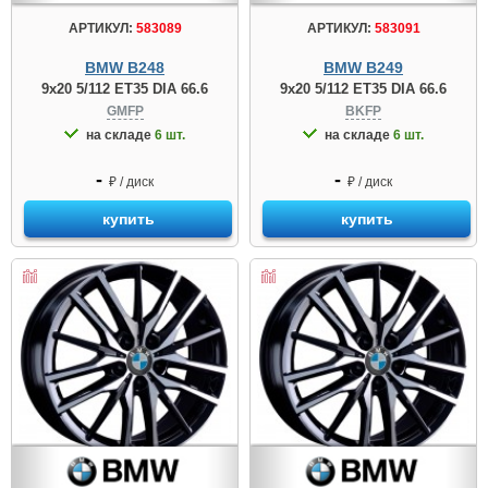
АРТИКУЛ:
583089
АРТИКУЛ:
583091
BMW B248
BMW B249
9x20 5/112 ET35 DIA 66.6
9x20 5/112 ET35 DIA 66.6
GMFP
BKFP
на складе
6 шт.
на складе
6 шт.
-
-
₽ / диск
₽ / диск
купить
купить