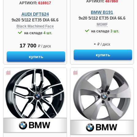
АРТИКУЛ:
487860
АРТИКУЛ:
616917
BMW B191
AUDI DFT624
9x20 5/112 ET35 DIA 66.6
9x20 5/112 ET35 DIA 66.6
MGMF
Black Machined Face
на складе
3 шт.
на складе
4 шт.
-
₽ / диск
17 700
₽ / диск
купить
купить