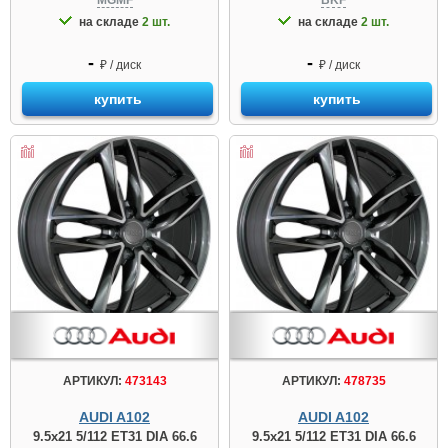
MGMF
BKF
на складе
2 шт.
на складе
2 шт.
-
-
₽ / диск
₽ / диск
купить
купить
АРТИКУЛ:
473143
АРТИКУЛ:
478735
AUDI A102
AUDI A102
9.5x21 5/112 ET31 DIA 66.6
9.5x21 5/112 ET31 DIA 66.6