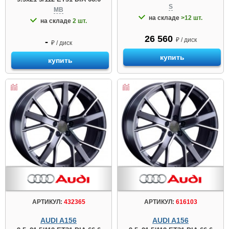
S
MB
на складе
>12 шт.
на складе
2 шт.
26 560
₽ / диск
-
₽ / диск
купить
купить
АРТИКУЛ:
432365
АРТИКУЛ:
616103
AUDI A156
AUDI A156