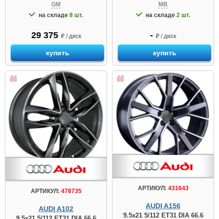
GM
MB
на складе
8 шт.
на складе
2 шт.
29 375
-
₽ / диск
₽ / диск
купить
купить
АРТИКУЛ:
431643
АРТИКУЛ:
478735
AUDI A156
AUDI A102
9.5x21 5/112 ET31 DIA 66.6
9.5x21 5/112 ET31 DIA 66.6