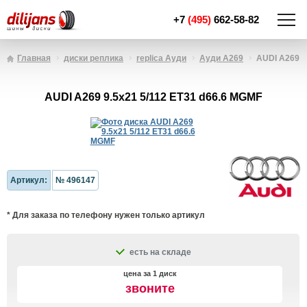
+7
(495)
662-58-82
Главная
диски реплика
replica Ауди
Ауди A269
AUDI A269 9.
AUDI A269 9.5x21 5/112 ET31 d66.6 MGMF
Артикул:
№ 496147
* Для заказа по телефону нужен только артикул
есть на складе
цена за 1 диск
звоните