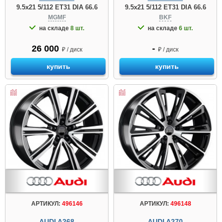
9.5x21 5/112 ET31 DIA 66.6
9.5x21 5/112 ET31 DIA 66.6
MGMF
BKF
на складе
8 шт.
на складе
6 шт.
26 000
-
₽ / диск
₽ / диск
купить
купить
АРТИКУЛ:
496146
АРТИКУЛ:
496148
AUDI A268
AUDI A270