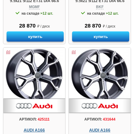
9.5x21 5/112 ET31 DIA 66.6
9.5x21 5/112 ET31 DIA 66.6
MGMF
BKF
на складе
>12 шт.
на складе
>12 шт.
28 870
28 870
₽ / диск
₽ / диск
купить
купить
АРТИКУЛ:
425111
АРТИКУЛ:
431644
AUDI A166
AUDI A166