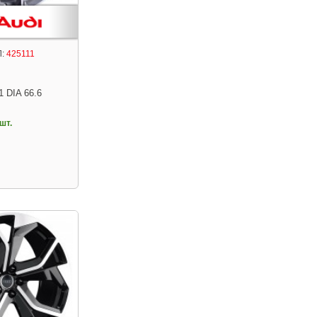
:
425111
1 DIA 66.6
шт.