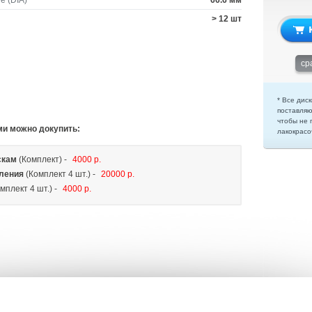
е (DIA)
66.6 мм
> 12 шт
ср
* Все диск
поставляю
чтобы не 
ми можно докупить:
лакокрасо
скам
(Комплект) -
4000 р.
ления
(Комплект 4 шт.) -
20000 р.
мплект 4 шт.) -
4000 р.