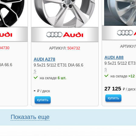
АРТИКУЛ
04730
АРТИКУЛ:
504732
AUDI A88
AUDI A278
9.5x21 5/112 ET3
IA 66.6
9.5x21 5/112 ET31 DIA 66.6
S
S
на складе
>12 
на складе
6 шт.
27 125
₽ / диск
-
₽ / диск
купить
купить
Показать еще