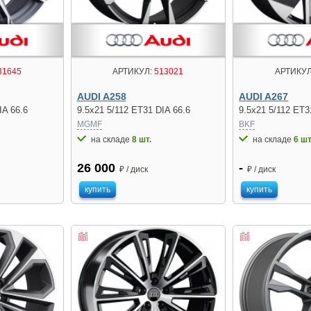
31645
АРТИКУЛ:
513021
АРТИКУЛ
AUDI A258
AUDI A267
IA 66.6
9.5x21 5/112 ET31 DIA 66.6
9.5x21 5/112 ET3
MGMF
BKF
на складе
8 шт.
на складе
6 шт
26 000
-
₽ / диск
₽ / диск
купить
купить