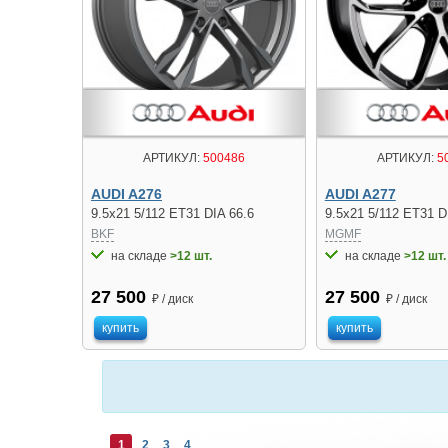
АРТИКУЛ:
500486
АРТИКУЛ:
5
AUDI A276
AUDI A277
9.5x21 5/112 ET31 DIA 66.6
9.5x21 5/112 ET31 D
BKF
MGMF
на складе
>12 шт.
на складе
>12 шт.
27 500
27 500
₽ / диск
₽ / диск
купить
купить
1
2
3
4