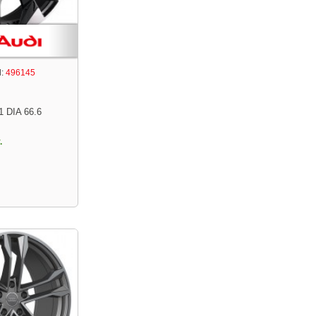
:
496145
1 DIA 66.6
.