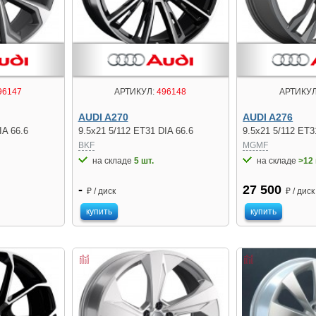
96147
АРТИКУЛ:
496148
АРТИКУЛ
AUDI A270
AUDI A276
IA 66.6
9.5x21 5/112 ET31 DIA 66.6
9.5x21 5/112 ET3
BKF
MGMF
на складе
5 шт.
на складе
>12 
-
27 500
₽ / диск
₽ / диск
купить
купить