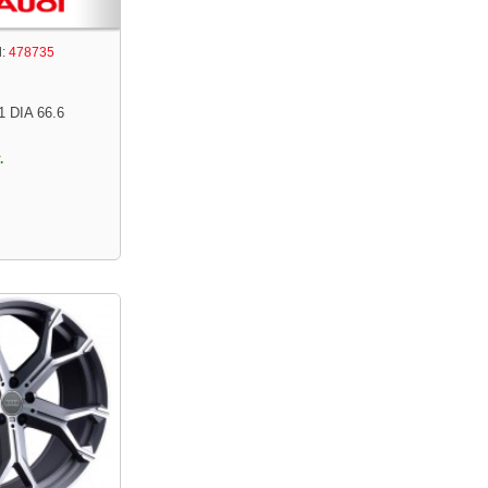
:
478735
1 DIA 66.6
.