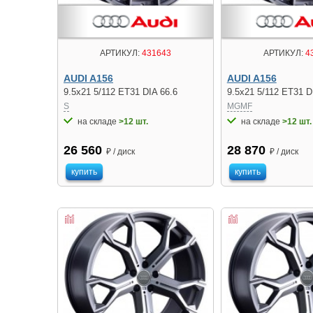
АРТИКУЛ:
431643
АРТИКУЛ:
4
AUDI A156
AUDI A156
9.5x21 5/112 ET31 DIA 66.6
9.5x21 5/112 ET31 D
S
MGMF
на складе
>12 шт.
на складе
>12 шт.
26 560
28 870
₽ / диск
₽ / диск
купить
купить