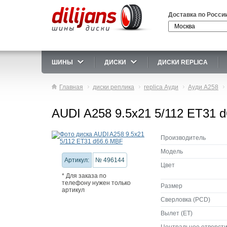
Доставка по Росси
ШИНЫ
ДИСКИ
ДИСКИ REPLICA
Главная
диски реплика
replica Ауди
Ауди A258
AUDI A258 9.5x21 5/112 ET31 
Производитель
Модель
Артикул:
№ 496144
Цвет
* Для заказа по
телефону нужен только
Размер
артикул
Сверловка (PCD)
Вылет (ET)