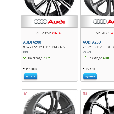
АРТИКУЛ:
496146
АРТИКУЛ:
4
AUDI A268
AUDI A269
9.5x21 5/112 ET31 DIA 66.6
9.5x21 5/112 ET31 D
BKF
MGMF
на складе
2 шт.
на складе
4 шт.
-
-
₽ / диск
₽ / диск
купить
купить