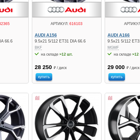
32365
АРТИКУЛ:
616103
АРТИКУЛ
AUDI A156
AUDI A166
IA 66.6
9.5x21 5/112 ET31 DIA 66.6
9.5x21 5/112 ET3
BKF
MGMF
на складе
>12 шт.
на складе
>12 
28 250
29 000
₽ / диск
₽ / диск
купить
купить