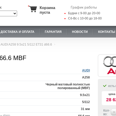
График работы
Корзина
и:
пуста
Будни с 9-00 до 20-00
Сб-Вс с 10-00 до 18-00
ДОСТАВКА И ОПЛАТА
ГАРАНТИЯ
НОВОСТИ
КОНТАКТЫ
AUDI A258 9.5x21 5/112 ET31 d66.6
d66.6 MBF
AUDI
A258
Черный матовый полностью
есть 
полированный (MBF)
цена 
9.5x21
28 6
5/112
31 мм
Кол-
во: