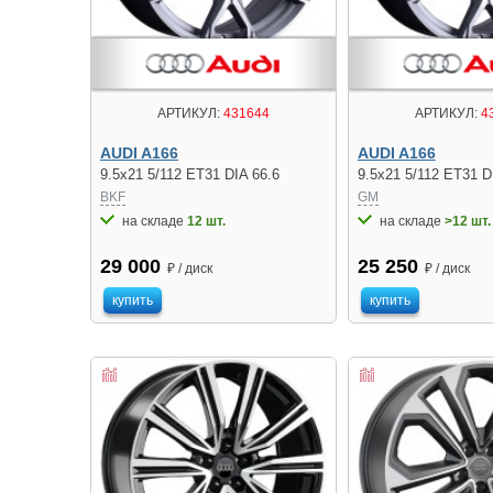
АРТИКУЛ:
431644
АРТИКУЛ:
4
AUDI A166
AUDI A166
9.5x21 5/112 ET31 DIA 66.6
9.5x21 5/112 ET31 D
BKF
GM
на складе
12 шт.
на складе
>12 шт.
29 000
25 250
₽ / диск
₽ / диск
купить
купить