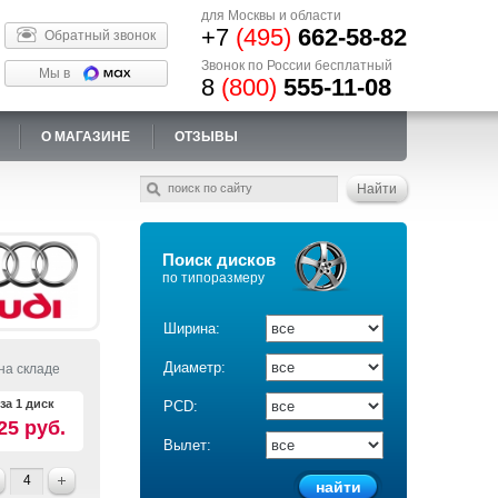
для Москвы и области
+7
(495)
662-58-82
Обратный звонок
Звонок по России бесплатный
Мы в
8
(800)
555-11-08
О МАГАЗИНЕ
ОТЗЫВЫ
Поиск дисков
по типоразмеру
Ширина:
Диаметр:
на складе
за 1 диск
PCD:
25 руб.
Вылет: