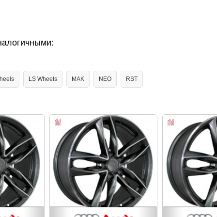
налогичными:
heels
LS Wheels
MAK
NEO
RST