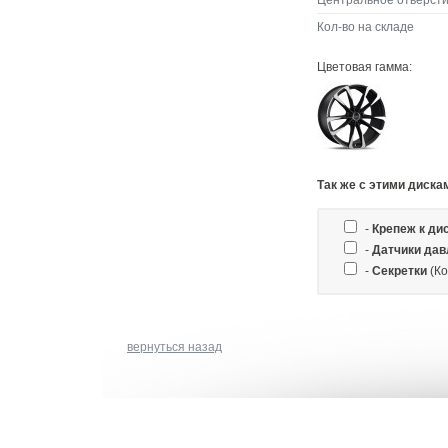
Центральное отверсти
Кол-во на складе
Цветовая гамма:
Так же c этими диска
-
Крепеж к ди
-
Датчики дав
-
Секретки
(Ко
вернуться назад