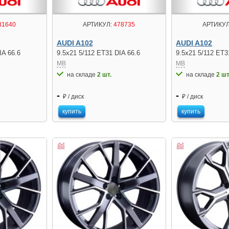
31640
АРТИКУЛ:
478735
АРТИКУЛ
AUDI A102
AUDI A102
IA 66.6
9.5x21 5/112 ET31 DIA 66.6
9.5x21 5/112 ET3
MB
MB
на складе
2 шт.
на складе
2 шт
-
-
₽ / диск
₽ / диск
купить
купить