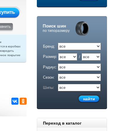
купить
Поиск шин
авнить
по типоразмеру
и
Бренд:
тся в коробках
повредить
чное покрытие
Размер:
/
Радиус:
Сезон:
Шипы:
Переход в каталог