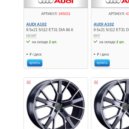
АРТИКУЛ:
345031
АРТИКУЛ:
4
AUDI A102
AUDI A102
9.5x21 5/112 ET31 DIA 66.6
9.5x21 5/112 ET31 D
MGMF
BKF
на складе
2 шт.
на складе
2 шт.
-
-
₽ / диск
₽ / диск
купить
купить