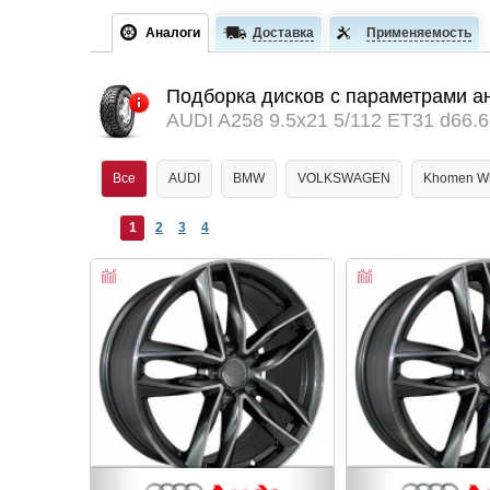
Аналоги
Доставка
Применяемость
Подборка дисков с параметрами а
AUDI A258 9.5x21 5/112 ET31 d66.6
Все
AUDI
BMW
VOLKSWAGEN
Khomen W
1
2
3
4