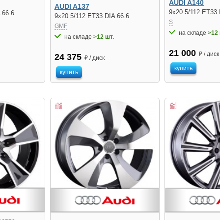
AUDI A140
AUDI A137
9x20 5/112 ET33 
 66.6
9x20 5/112 ET33 DIA 66.6
S
GMF
на складе
>12 
на складе
>12 шт.
21 000
₽ / диск
24 375
₽ / диск
купить
купить