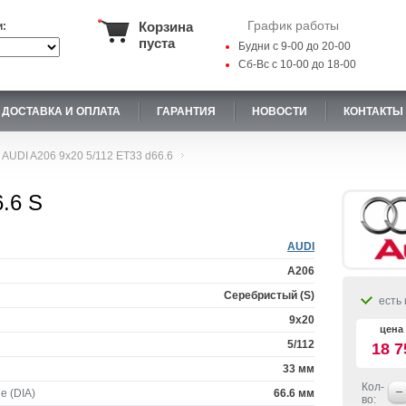
График работы
Корзина
и:
пуста
Будни с 9-00 до 20-00
Сб-Вс с 10-00 до 18-00
ДОСТАВКА И ОПЛАТА
ГАРАНТИЯ
НОВОСТИ
КОНТАКТЫ
AUDI A206 9x20 5/112 ET33 d66.6
.6 S
AUDI
A206
Серебристый (S)
есть 
9x20
цена 
5/112
18 7
33 мм
Кол-
е (DIA)
66.6 мм
во: