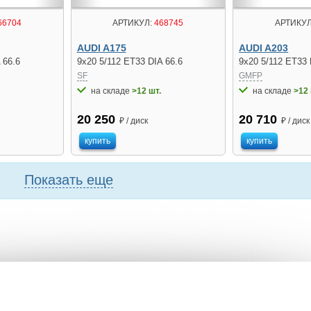
66704
АРТИКУЛ:
468745
АРТИКУЛ
AUDI A175
AUDI A203
 66.6
9x20 5/112 ET33 DIA 66.6
9x20 5/112 ET33 
SF
GMFP
на складе
>12 шт.
на складе
>12 
20 250
20 710
₽ / диск
₽ / диск
купить
купить
Показать еще