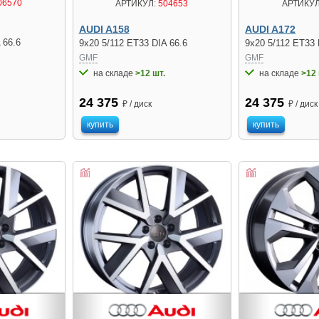
06570
АРТИКУЛ:
504653
АРТИКУЛ
AUDI A158
AUDI A172
 66.6
9x20 5/112 ET33 DIA 66.6
9x20 5/112 ET33 
GMF
GMF
на складе
>12 шт.
на складе
>12 
24 375
24 375
₽ / диск
₽ / диск
купить
купить