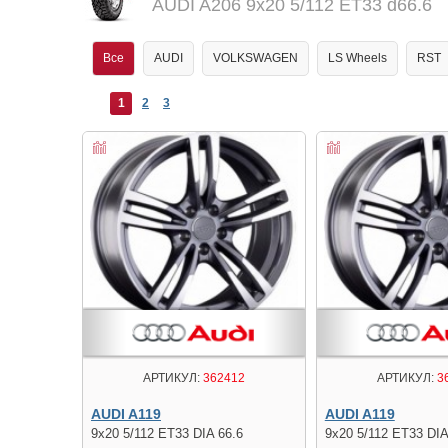
AUDI A206 9x20 5/112 ET33 d66.6
Все
AUDI
VOLKSWAGEN
LS Wheels
RST
1
2
3
АРТИКУЛ:
362412
АРТИКУЛ:
3
AUDI A119
AUDI A119
9x20 5/112 ET33 DIA 66.6
9x20 5/112 ET33 DIA