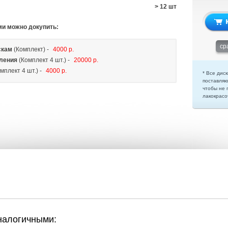
> 12 шт
ми можно докупить:
ср
скам
(Комплект) -
4000 р.
ления
(Комплект 4 шт.) -
20000 р.
мплект 4 шт.) -
4000 р.
* Все диск
поставляю
чтобы не 
лакокрасо
налогичными: