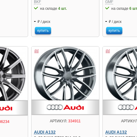
BKF
GMF
на складе
4 шт.
на складе
6 шт
-
-
₽ / диск
₽ / диск
купить
купить
АРТИКУЛ:
334911
АРТИКУЛ
86234
AUDI A132
AUDI A132