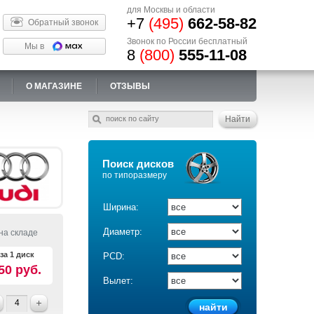
для Москвы и области
+7
(495)
662-58-82
Обратный звонок
Звонок по России бесплатный
Мы в
8
(800)
555-11-08
О МАГАЗИНЕ
ОТЗЫВЫ
Поиск дисков
по типоразмеру
Ширина:
Диаметр:
на складе
за 1 диск
PCD:
50 руб.
Вылет: