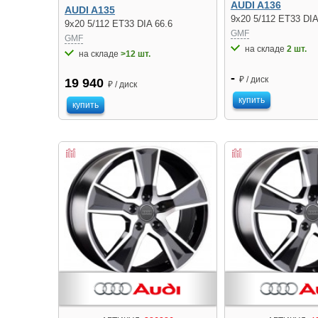
AUDI A136
AUDI A135
9x20 5/112 ET33 DIA
9x20 5/112 ET33 DIA 66.6
GMF
GMF
на складе
2 шт.
на складе
>12 шт.
-
₽ / диск
19 940
₽ / диск
купить
купить