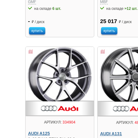
GMF
MBF
на складе
6 шт.
на складе
>12 шт.
-
25 017
₽ / диск
₽ / диск
купить
купить
АРТИКУЛ:
334904
АРТИКУЛ:
4
AUDI A125
AUDI A131