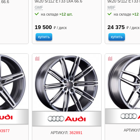
9x20 5/112 ET33 DIA 66.6
9x20 5/112 ET33 
 66.6
GMF
MBF
на складе
>12 шт.
на складе
>12 
19 500
24 375
₽ / диск
₽ / диск
купить
купить
АРТИКУЛ
93977
АРТИКУЛ:
362891