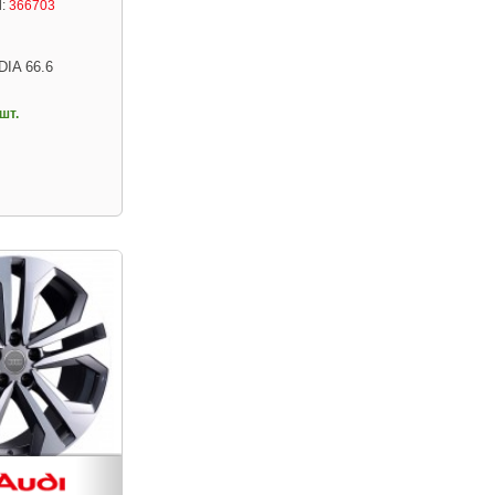
:
366703
DIA 66.6
шт.