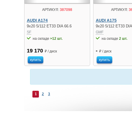
АРТИКУЛ:
387098
АРТИКУЛ:
3
AUDI A174
AUDI A175
9x20 5/112 ET33 DIA 66.6
9x20 5/112 ET33 DIA
SF
GMF
на складе
>12 шт.
на складе
2 шт.
19 170
-
₽ / диск
₽ / диск
купить
купить
1
2
3