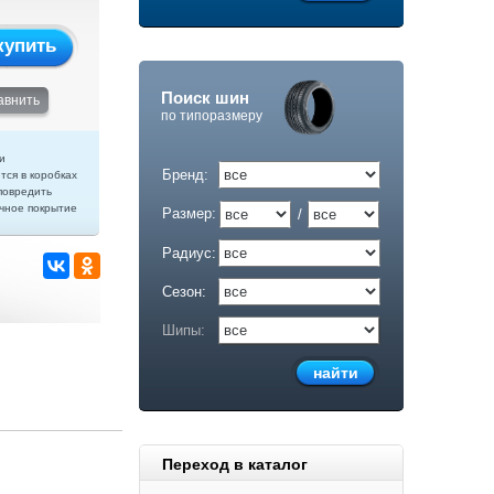
купить
Поиск шин
авнить
по типоразмеру
и
Бренд:
тся в коробках
повредить
чное покрытие
Размер:
/
Радиус:
Сезон:
Шипы:
Переход в каталог