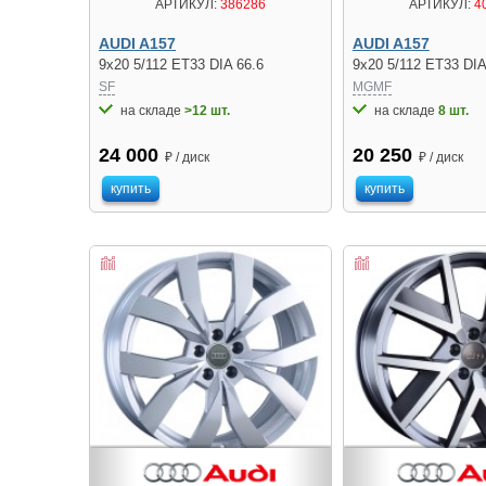
АРТИКУЛ:
386286
АРТИКУЛ:
4
AUDI A157
AUDI A157
9x20 5/112 ET33 DIA 66.6
9x20 5/112 ET33 DIA
SF
MGMF
на складе
>12 шт.
на складе
8 шт.
24 000
20 250
₽ / диск
₽ / диск
купить
купить