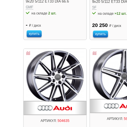
9x20 5/112 ET33 DIA 66.6
9x20 5/112 ET33 DIA
GMF
SF
на складе
2 шт.
на складе
>12 шт.
-
20 250
₽ / диск
₽ / диск
купить
купить
АРТИКУЛ:
5
АРТИКУЛ:
504635