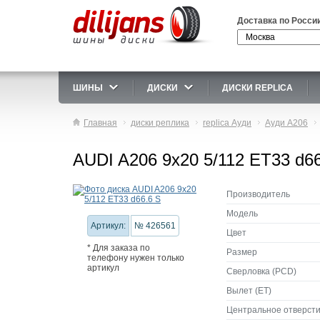
Доставка по Росси
ШИНЫ
ДИСКИ
ДИСКИ REPLICA
Главная
диски реплика
replica Ауди
Ауди A206
AUDI A206 9x20 5/112 ET33 d66
Производитель
Модель
Артикул:
№ 426561
Цвет
* Для заказа по
Размер
телефону нужен только
артикул
Сверловка (PCD)
Вылет (ET)
Центральное отверсти