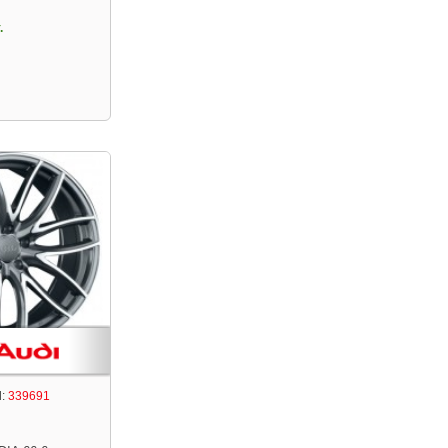
.
:
339691