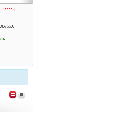
:
426554
DIA 66.6
шт.