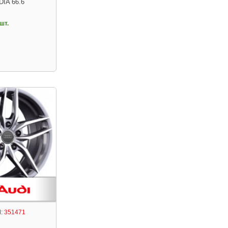
DIA 66.6
шт.
:
351471