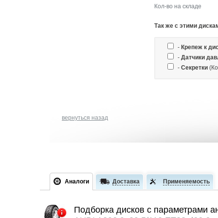
Кол-во на складе
Так же c этими диска
-
Крепеж к ди
-
Датчики дав
-
Секретки
(Ко
вернуться назад
Аналоги
Доставка
Применяемость
Подборка дисков с параметрами а