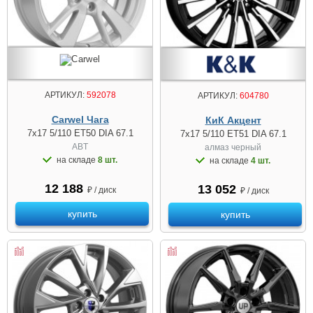
АРТИКУЛ:
592078
АРТИКУЛ:
604780
Carwel Чага
КиК Акцент
7x17 5/110 ET50 DIA 67.1
7x17 5/110 ET51 DIA 67.1
ABT
алмаз чeрный
на складе
8 шт.
на складе
4 шт.
12 188
13 052
₽ / диск
₽ / диск
купить
купить