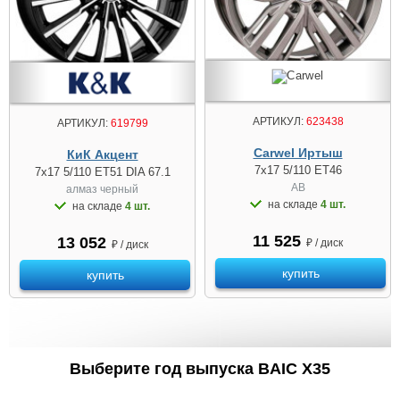
АРТИКУЛ:
623438
АРТИКУЛ:
619799
Carwel Иртыш
КиК Акцент
7x17 5/110 ET46
7x17 5/110 ET51 DIA 67.1
AB
алмаз черный
на складе
4 шт.
на складе
4 шт.
11 525
13 052
₽ / диск
₽ / диск
купить
купить
Выберите год выпуска BAIC X35