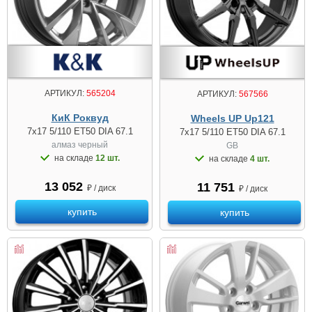
АРТИКУЛ:
565204
АРТИКУЛ:
567566
КиК Роквуд
Wheels UP Up121
7x17 5/110 ET50 DIA 67.1
7x17 5/110 ET50 DIA 67.1
алмаз чeрный
GB
на складе
12 шт.
на складе
4 шт.
13 052
11 751
₽ / диск
₽ / диск
купить
купить