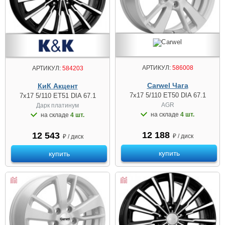
АРТИКУЛ:
586008
АРТИКУЛ:
584203
Carwel Чага
КиК Акцент
7x17 5/110 ET50 DIA 67.1
7x17 5/110 ET51 DIA 67.1
AGR
Дарк платинум
на складе
4 шт.
на складе
4 шт.
12 188
12 543
₽ / диск
₽ / диск
купить
купить