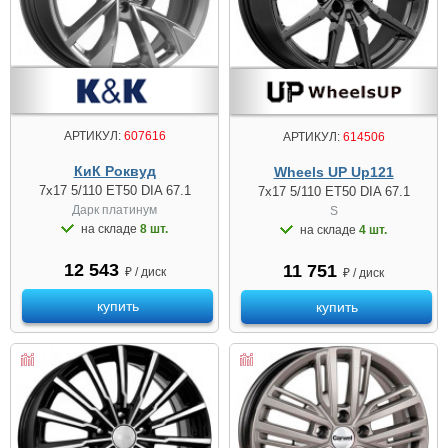
АРТИКУЛ:
607616
АРТИКУЛ:
614506
КиК Роквуд
Wheels UP Up121
7x17 5/110 ET50 DIA 67.1
7x17 5/110 ET50 DIA 67.1
Дарк платинум
S
на складе
8 шт.
на складе
4 шт.
12 543
11 751
₽ / диск
₽ / диск
купить
купить