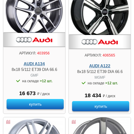
АРТИКУЛ:
403956
АРТИКУЛ:
406565
AUDI A134
AUDI A122
8x18 5/112 ET39 DIA 66.6
8x18 5/112 ET39 DIA 66.6
GMF
MGMF
на складе
>12 шт.
на складе
>12 шт.
16 673
₽ / диск
18 434
₽ / диск
купить
купить