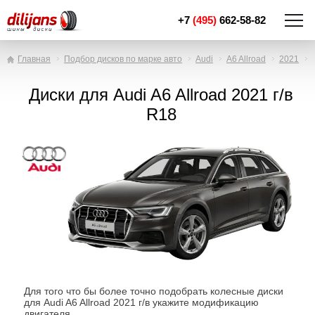
+7
(495)
662-58-82
Главная
Подбор дисков по марке авто
Audi
A6 Allroad
2021
Диски для Audi A6 Allroad 2021 г/в
R18
Для того что бы более точно подобрать колесные диски
для Audi A6 Allroad 2021 г/в укажите модификацию
двигателя.