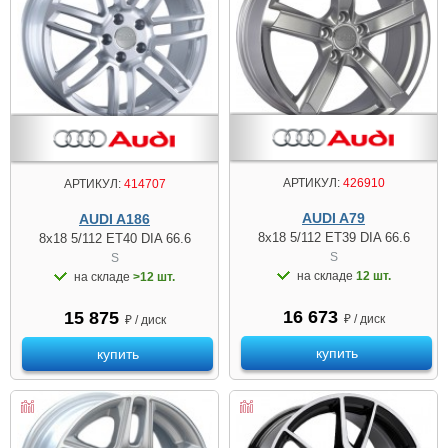
АРТИКУЛ:
426910
АРТИКУЛ:
414707
AUDI A79
AUDI A186
8x18 5/112 ET39 DIA 66.6
8x18 5/112 ET40 DIA 66.6
S
S
на складе
12 шт.
на складе
>12 шт.
16 673
15 875
₽ / диск
₽ / диск
купить
купить