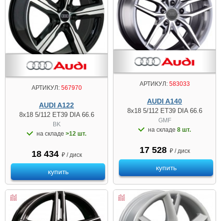
АРТИКУЛ:
583033
АРТИКУЛ:
567970
AUDI A140
AUDI A122
8x18 5/112 ET39 DIA 66.6
8x18 5/112 ET39 DIA 66.6
GMF
BK
на складе
8 шт.
на складе
>12 шт.
17 528
₽ / диск
18 434
₽ / диск
купить
купить