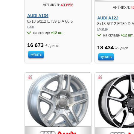
АРТИКУЛ:
403956
АРТИКУЛ:
4
AUDI A134
AUDI A122
8x18 5/112 ET39 DIA 66.6
8x18 5/112 ET39 DIA
GMF
MGMF
на складе
>12 шт.
на складе
>12 шт.
16 673
₽ / диск
18 434
₽ / диск
купить
купить