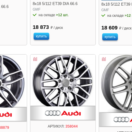
8x18 5/112 ET39 DIA 66.6
8x18 5/112 ET39 
 66.6
GMF
GMF
на складе
>12 шт.
на складе
>12 
18 873
18 609
₽ / диск
₽ / диск
купить
купить
АРТИКУЛ:
358044
48879