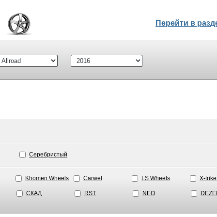
Перейти в раз
Серебристый
Khomen Wheels
Carwel
LS Wheels
X-trik
СКАД
RST
NEO
DEZE