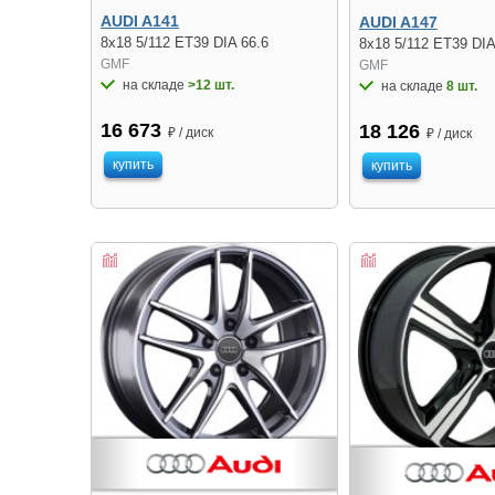
AUDI A141
AUDI A147
8x18 5/112 ET39 DIA 66.6
8x18 5/112 ET39 DIA
GMF
GMF
на складе
>12 шт.
на складе
8 шт.
16 673
18 126
₽ / диск
₽ / диск
купить
купить