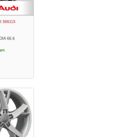
:
566115
DIA 66.6
шт.