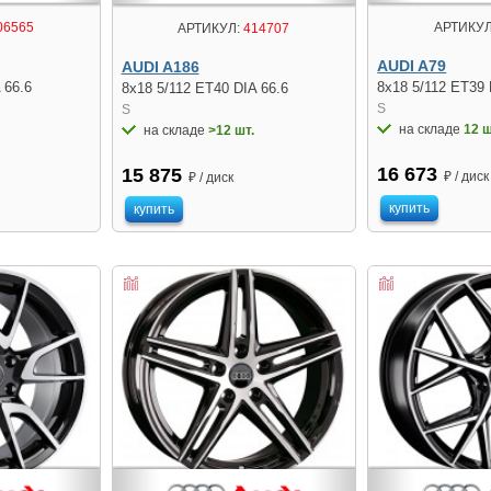
06565
АРТИКУЛ
АРТИКУЛ:
414707
AUDI A79
AUDI A186
 66.6
8x18 5/112 ET39 
8x18 5/112 ET40 DIA 66.6
S
S
на складе
12 ш
на складе
>12 шт.
16 673
15 875
₽ / диск
₽ / диск
купить
купить