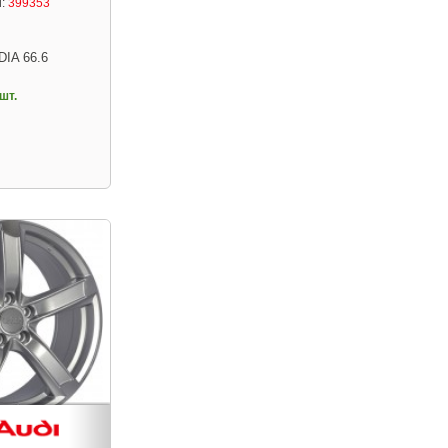
:
399353
DIA 66.6
шт.