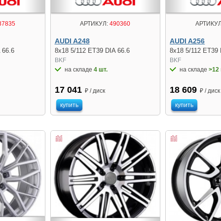
87835
АРТИКУЛ:
490360
АРТИКУЛ
AUDI A248
AUDI A256
 66.6
8x18 5/112 ET39 DIA 66.6
8x18 5/112 ET39 
BKF
BKF
на складе
4 шт.
на складе
>12 
17 041
18 609
₽ / диск
₽ / диск
купить
купить