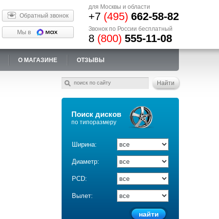
для Москвы и области
+7
(495)
662-58-82
Обратный звонок
Звонок по России бесплатный
Мы в
8
(800)
555-11-08
О МАГАЗИНЕ
ОТЗЫВЫ
Поиск дисков
по типоразмеру
Ширина:
Диаметр:
PCD:
Вылет: