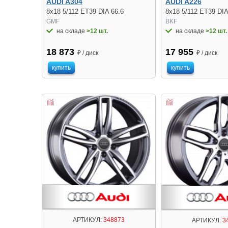
AUDI A304
AUDI A226
8x18 5/112 ET39 DIA 66.6
8x18 5/112 ET39 DIA
GMF
BKF
на складе
>12 шт.
на складе
>12 шт.
18 873
17 955
₽ / диск
₽ / диск
купить
купить
АРТИКУЛ:
348873
АРТИКУЛ:
3