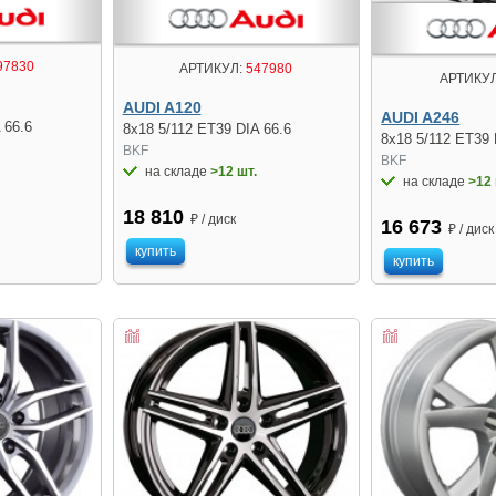
97830
АРТИКУЛ:
547980
АРТИКУЛ
AUDI A120
AUDI A246
 66.6
8x18 5/112 ET39 DIA 66.6
8x18 5/112 ET39 
BKF
BKF
на складе
>12 шт.
на складе
>12 
18 810
₽ / диск
16 673
₽ / диск
купить
купить