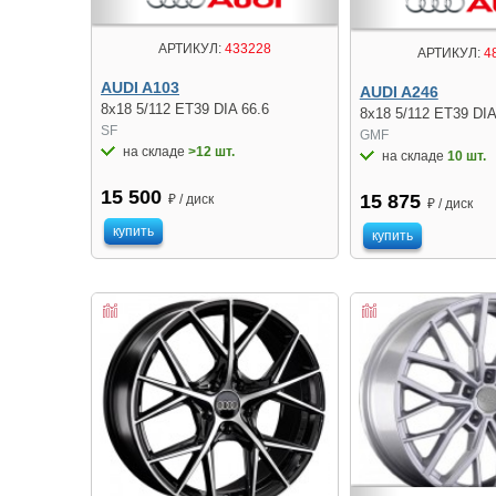
АРТИКУЛ:
433228
АРТИКУЛ:
4
AUDI A103
AUDI A246
8x18 5/112 ET39 DIA 66.6
8x18 5/112 ET39 DIA
SF
GMF
на складе
>12 шт.
на складе
10 шт.
15 500
15 875
₽ / диск
₽ / диск
купить
купить