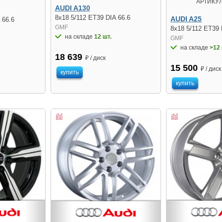
АРТИКУЛ
AUDI A130
8x18 5/112 ET39 DIA 66.6
AUDI A25
 66.6
GMF
8x18 5/112 ET39 
на складе
12 шт.
GMF
на складе
>12 
18 639
₽ / диск
15 500
₽ / диск
купить
купить