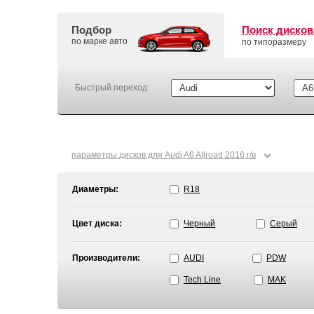
Подбор
Поиск дисков
по марке авто
по типоразмеру
Быстрый переход:
⌄
параметры дисков для Audi A6 Allroad 2016 г/в
Диаметры:
R18
Цвет диска:
Черный
Серый
Производители:
AUDI
PDW
Tech Line
MAK