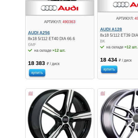
АРТИКУЛ:
4
АРТИКУЛ:
490363
AUDI A128
AUDI A256
8x18 5/112 ET39 DIA
8x18 5/112 ET40 DIA 66.6
BK
GMF
на складе
>12 шт.
на складе
>12 шт.
18 434
₽ / диск
18 383
₽ / диск
купить
купить