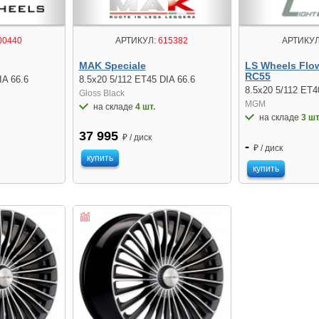
00440
АРТИКУЛ:
615382
АРТИКУЛ
MAK Speciale
LS Wheels Flo
RC55
IA 66.6
8.5x20 5/112 ET45 DIA 66.6
8.5x20 5/112 ET4
Gloss Black
MGM
на складе
4 шт.
на складе
3 шт
37 995
₽ / диск
-
₽ / диск
купить
купить