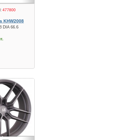
:
477800
s KHW2008
8 DIA 66.6
т.