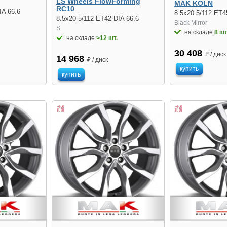
LS Wheels FlowForming
MAK KOLN
RC10
IA 66.6
8.5x20 5/112 ET4
8.5x20 5/112 ET42 DIA 66.6
Black Mirror
S
на складе
8 шт
на складе
>12 шт.
30 408
₽ / диск
14 968
₽ / диск
купить
купить