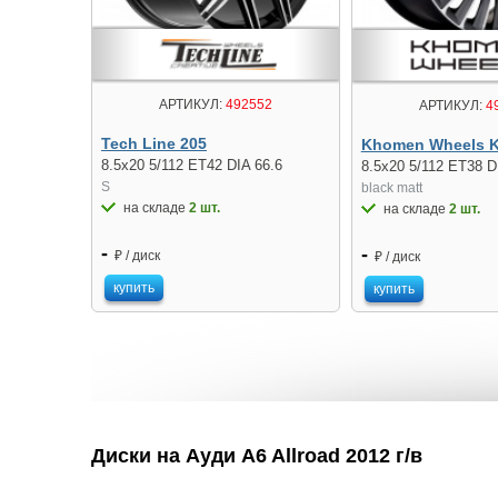
АРТИКУЛ:
492552
АРТИКУЛ:
4
Tech Line 205
Khomen Wheels 
8.5x20 5/112 ET42 DIA 66.6
8.5x20 5/112 ET38 D
S
black matt
на складе
2 шт.
на складе
2 шт.
-
-
₽ / диск
₽ / диск
купить
купить
Диски на Ауди A6 Allroad 2012 г/в