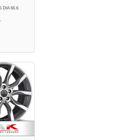
5 DIA 66.6
.