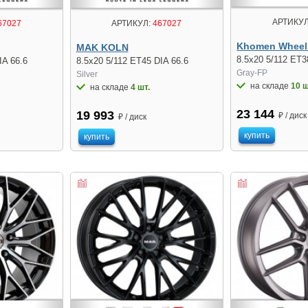
АРТИКУЛ
67027
АРТИКУЛ:
467027
Khomen Wheel
MAK KOLN
8.5x20 5/112 ET3
IA 66.6
8.5x20 5/112 ET45 DIA 66.6
Gray-FP
Silver
на складе
10 ш
на складе
4 шт.
23 144
19 993
₽ / диск
₽ / диск
купить
купить