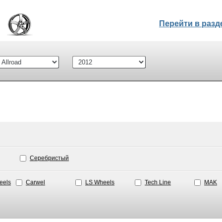
Перейти в раз
Серебристый
eels
Carwel
LS Wheels
Tech Line
MAK