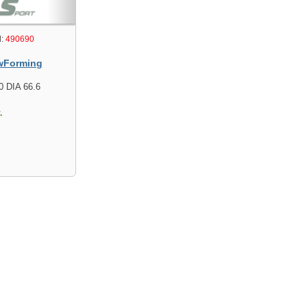
:
490690
wForming
0 DIA 66.6
.