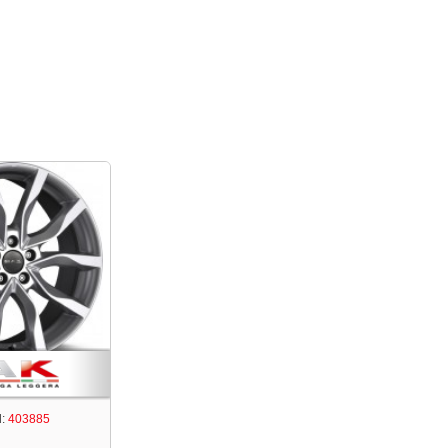
:
403885