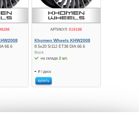
99288
АРТИКУЛ:
619198
KHW2008
Khomen Wheels KHW2008
IA 66.6
8.5x20 5/112 ET38 DIA 66.6
Black
на складе
2 шт.
-
₽ / диск
купить