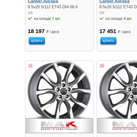
Carwel Ангара
Carwel Ангара
8.5x20 5/112 ET43 DIA 66.6
8.5x20 5/112 ET43 D
AB
SB
на складе
7 шт.
на складе
4 шт.
18 197
17 451
₽ / диск
₽ / диск
купить
купить