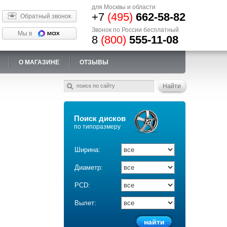
для Москвы и области
+7
(495)
662-58-82
Обратный звонок
Звонок по России бесплатный
Мы в
8
(800)
555-11-08
О МАГАЗИНЕ
ОТЗЫВЫ
Поиск дисков
по типоразмеру
Ширина:
Диаметр:
PCD:
Вылет: