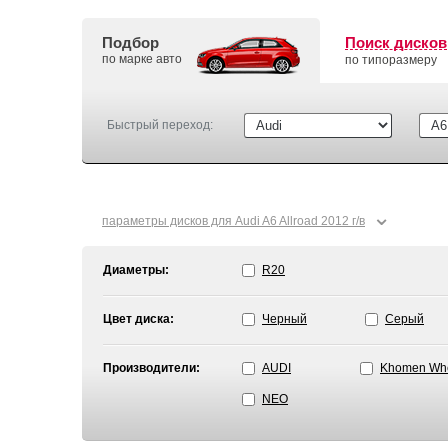
Подбор
Поиск дисков
по марке авто
по типоразмеру
Быстрый переход:
⌄
параметры дисков для Audi A6 Allroad 2012 г/в
Диаметры:
R20
Цвет диска:
Черный
Серый
Производители:
AUDI
Khomen Wh
NEO