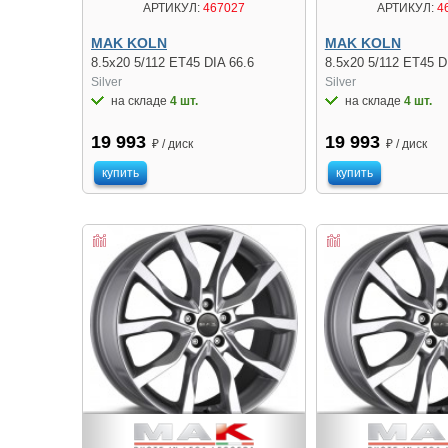
АРТИКУЛ:
467027
АРТИКУЛ:
4
MAK KOLN
MAK KOLN
8.5x20 5/112 ET45 DIA 66.6
8.5x20 5/112 ET45 D
Silver
Silver
на складе
4 шт.
на складе
4 шт.
19 993
19 993
₽ / диск
₽ / диск
купить
купить