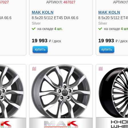
67027
АРТИКУЛ:
467027
АРТИКУЛ
MAK KOLN
MAK KOLN
IA 66.6
8.5x20 5/112 ET45 DIA 66.6
8.5x20 5/112 ET4
Silver
Silver
на складе
4 шт.
на складе
4 шт
19 993
19 993
₽ / диск
₽ / диск
купить
купить