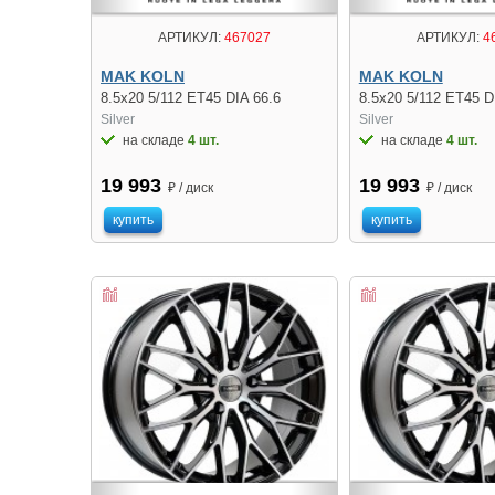
АРТИКУЛ:
467027
АРТИКУЛ:
4
MAK KOLN
MAK KOLN
8.5x20 5/112 ET45 DIA 66.6
8.5x20 5/112 ET45 D
Silver
Silver
на складе
4 шт.
на складе
4 шт.
19 993
19 993
₽ / диск
₽ / диск
купить
купить