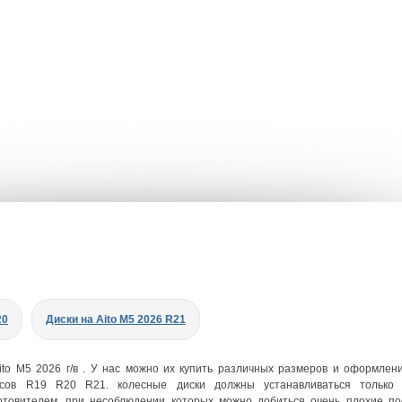
20
Диски на Aito M5 2026 R21
ito M5 2026 г/в . У нас можно их купить различных размеров и оформлен
сов R19 R20 R21. колесные диски должны устанавливаться только 
отовителем, при несоблюдении которых можно добиться очень плохие по