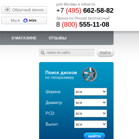
для Москвы и области
+7
(495)
662-58-82
Обратный звонок
Звонок по России бесплатный
Мы в
8
(800)
555-11-08
О МАГАЗИНЕ
ОТЗЫВЫ
Поиск дисков
по типоразмеру
Ширина:
Диаметр:
PCD:
Вылет: