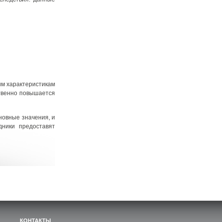
им характеристикам
ственно повышается
новные значения, и
дники предоставят
КОНТАКТЫ