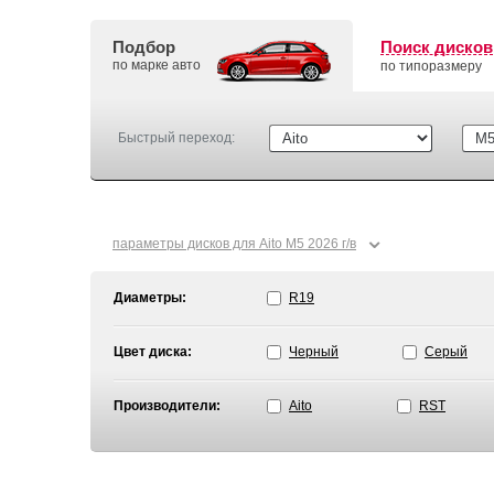
Подбор
Поиск дисков
по марке авто
по типоразмеру
Быстрый переход:
⌄
параметры дисков для Aito M5 2026 г/в
Диаметры:
R19
Цвет диска:
Черный
Серый
Производители:
Aito
RST