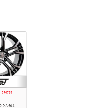
:
576725
0 DIA 66.1