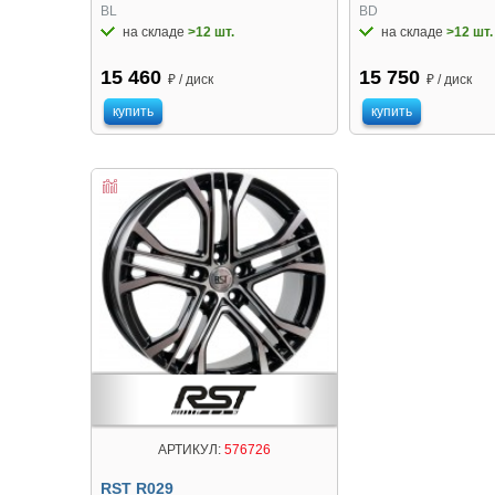
BL
BD
на складе
>12 шт.
на складе
>12 шт.
15 460
15 750
₽ / диск
₽ / диск
купить
купить
АРТИКУЛ:
576726
RST R029