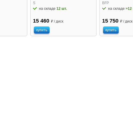
S
BFP
на складе
12 шт.
на складе
>12 
15 460
15 750
₽ / диск
₽ / диск
купить
купить