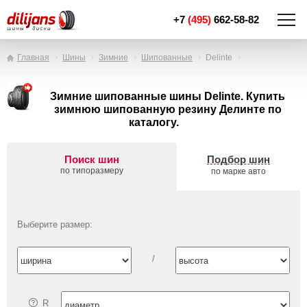
+7
(495)
662-58-82
Главная
Шины
Зимние
Шипованные
Delinte
Зимние шипованные шины Delinte. Купить
зимнюю шипованную резину Делинте по
каталогу.
Поиск шин
Подбор шин
по типоразмеру
по марке авто
Выберите размер:
/
R