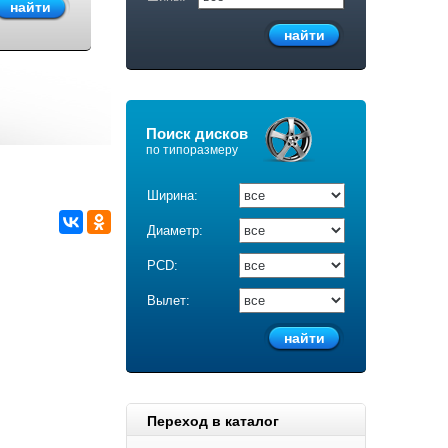
Поиск дисков
по типоразмеру
Ширина:
Диаметр:
PCD:
Вылет:
Переход в каталог