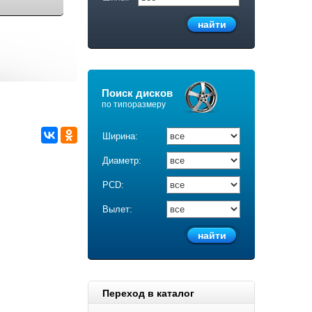
Поиск дисков
по типоразмеру
Ширина:
Диаметр:
PCD:
Вылет:
Переход в каталог