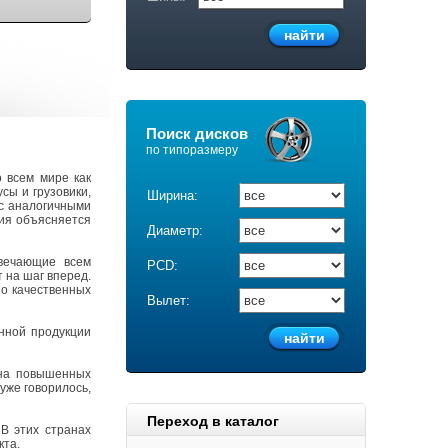
Поиск дисков
по типоразмеру
 всем мире как
сы и грузовики,
Ширина:
с аналогичными
ция объясняется
Диаметр:
твечающие всем
PCD:
 на шаг вперед.
о качественных
Вылет:
нной продукции
 на повышенных
уже говорилось,
Переход в каталог
В этих странах
кта.