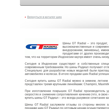
Вернуться в каталог шин
Шины GT Radial – это продукт,
высококачественные и современн
внедорожники, минивэны), имею
продуктами от других производи
тем, что на территории Индонезии каучук имеет очень низк
Сегодня в Индонезии существуют и собственные специ
современным требованиям. Но шины Радиал получают отличн
Специально для разработки новых моделей были приглаше
автомобилях и колесах. В итоге продажи шин Radial успеш
Сегодня купить шины GT Radial можно в зимнем, летнем 
представлен тремя крупными линейками: Champiro, Maxmille
При изготовлении покрышек GT Radial производитель у
скоростях и снижение сопротивления качению (что, в свою 
купить шины GT Радиал – это всегда разумное сочетание ка
Шины GT Radial заслужили отзывы со стороны многих за
продажи шин GT Радиал по оптовым ценам осуществляются 