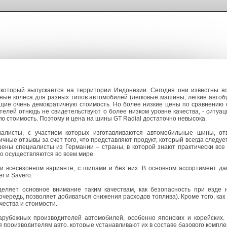
 который выпускается на территории Индонезии. Сегодня они известны во
ые колеса для разных типов автомобилей (легковые машины, легкие автобу
щие очень демократичную стоимость. Но более низкие цены по сравнению 
телей отнюдь не свидетельствуют о более низком уровне качества, - ситуа
ую стоимость. Поэтому и цена на шины GT Radial достаточно невысока.
алисты, с участием которых изготавливаются автомобильные шины, о
ые отзывы за счет того, что представляют продукт, который всегда следует
ны специалисты из Германии – страны, в которой знают практически все 
но осуществляются во всем мире.
и всесезонном варианте, с шипами и без них. В основном ассортимент да
r и Savero.
деляет основное внимание таким качествам, как безопасность при езде
очередь, позволяет добиваться снижения расходов топлива). Кроме того, как 
чества и стоимости.
рубежных производителей автомобилей, особенно японских и корейских. 
производителям авто, которые устанавливают их в составе базового компле