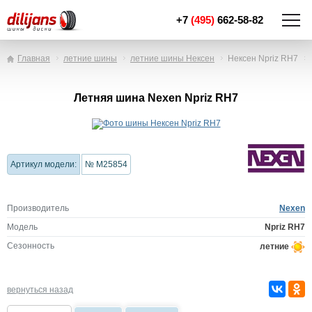
+7
(495)
662-58-82
Главная
летние шины
летние шины Нексен
Нексен Npriz RH7
Летняя шина Nexen Npriz RH7
Артикул модели:
№ M25854
Производитель
Nexen
Модель
Npriz RH7
Сезонность
летние
вернуться назад