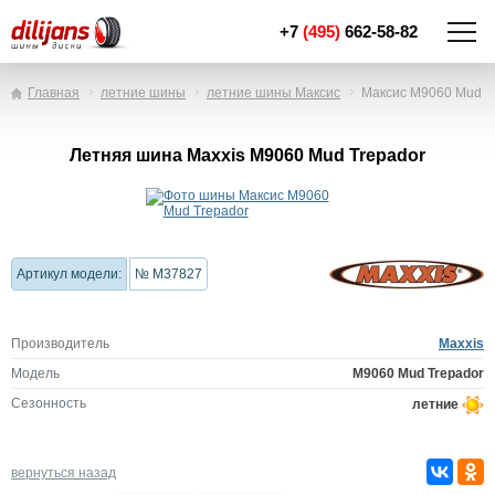
+7
(495)
662-58-82
Главная
летние шины
летние шины Максис
Максис M9060 Mud T
Летняя шина Maxxis M9060 Mud Trepador
Артикул модели:
№ M37827
Производитель
Maxxis
Модель
M9060 Mud Trepador
Сезонность
летние
вернуться назад