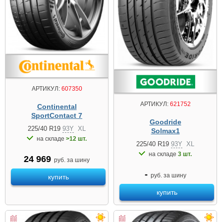
АРТИКУЛ:
607350
АРТИКУЛ:
621752
Continental
SportContact 7
Goodride
225/40 R19
93Y
XL
Solmax1
на складе
>12 шт.
225/40 R19
93Y
XL
на складе
3 шт.
24 969
руб. за шину
-
руб. за шину
купить
купить