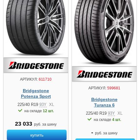
АРТИКУЛ:
611710
АРТИКУЛ:
599681
Bridgestone
Potenza Sport
Bridgestone
225/40 R19
93Y
XL
Turanza 6
на складе
12 шт.
225/40 R19
93Y
XL
на складе
4 шт.
23 033
руб. за шину
-
руб. за шину
купить