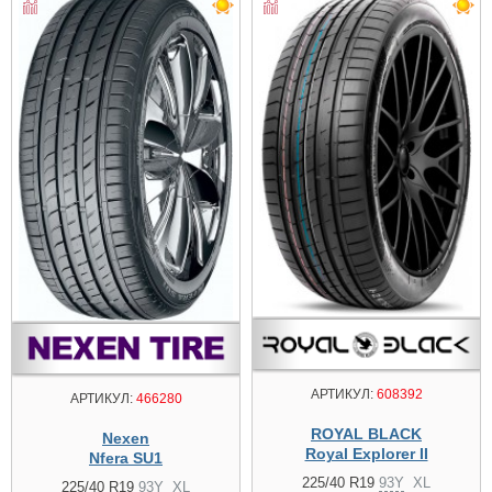
АРТИКУЛ:
608392
АРТИКУЛ:
466280
ROYAL BLACK
Nexen
Royal Explorer II
Nfera SU1
225/40 R19
93Y
XL
225/40 R19
93Y
XL