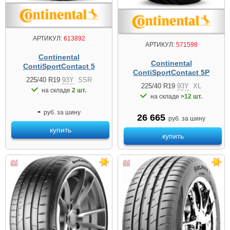
АРТИКУЛ:
613892
АРТИКУЛ:
571598
Continental
Continental
ContiSportContact 5
ContiSportContact 5P
225/40 R19
93Y
SSR
225/40 R19
93Y
XL
на складе
2 шт.
на складе
>12 шт.
-
руб. за шину
26 665
руб. за шину
купить
купить