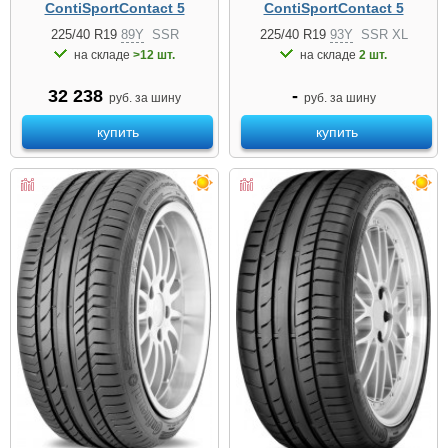
ContiSportContact 5
ContiSportContact 5
225/40 R19
89Y
SSR
225/40 R19
93Y
SSR XL
на складе
>12 шт.
на складе
2 шт.
32 238
-
руб. за шину
руб. за шину
купить
купить