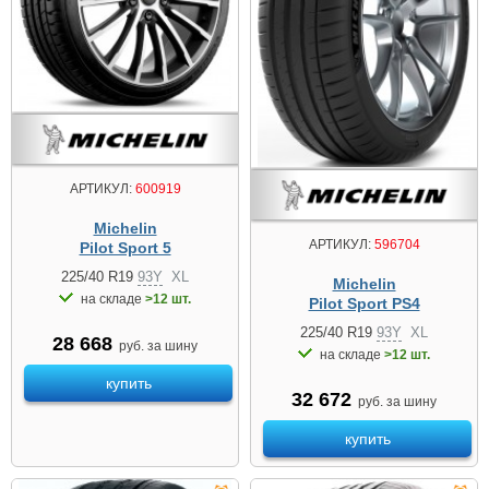
АРТИКУЛ:
600919
Michelin
АРТИКУЛ:
596704
Pilot Sport 5
225/40 R19
93Y
XL
Michelin
на складе
>12 шт.
Pilot Sport PS4
225/40 R19
93Y
XL
28 668
руб. за шину
на складе
>12 шт.
купить
32 672
руб. за шину
купить