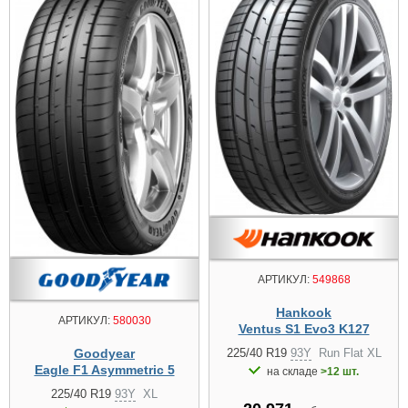
АРТИКУЛ:
549868
Hankook
АРТИКУЛ:
580030
Ventus S1 Evo3 K127
225/40 R19
93Y
Run Flat XL
Goodyear
Eagle F1 Asymmetric 5
на складе
>12 шт.
225/40 R19
93Y
XL