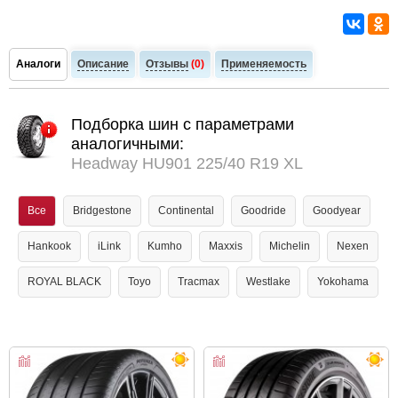
Аналоги
Описание
Отзывы
(0)
Применяемость
Подборка шин с параметрами
аналогичными:
Headway HU901 225/40 R19 XL
Все
Bridgestone
Continental
Goodride
Goodyear
Hankook
iLink
Kumho
Maxxis
Michelin
Nexen
ROYAL BLACK
Toyo
Tracmax
Westlake
Yokohama