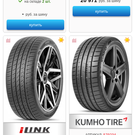
20 971
руб. за шину
на складе
2 шт.
купить
-
руб. за шину
купить
АРТИКУЛ:
579234