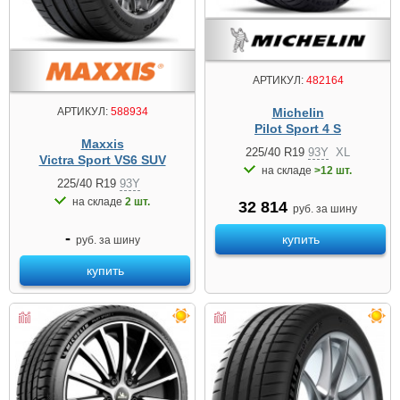
АРТИКУЛ:
482164
Michelin
АРТИКУЛ:
588934
Pilot Sport 4 S
Maxxis
225/40 R19
93Y
XL
Victra Sport VS6 SUV
на складе
>12 шт.
225/40 R19
93Y
на складе
2 шт.
32 814
руб. за шину
-
купить
руб. за шину
купить