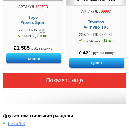
АРТИКУЛ:
612513
АРТИКУЛ:
599967
Toyo
Tracmax
Proxes Sport
X-Privilo TX3
225/40 R19
93Y
225/40 R19
93Y
XL
на складе
6 шт.
на складе
>12 шт.
21 585
руб. за шину
7 421
руб. за шину
купить
купить
Показать еще
Другие тематические разделы
Шины R19