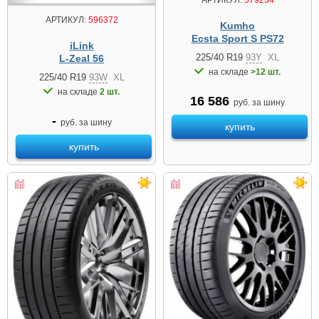
АРТИКУЛ:
596372
Kumho
Ecsta Sport S PS72
iLink
225/40 R19
93Y
XL
L-Zeal 56
на складе
>12 шт.
225/40 R19
93W
XL
на складе
2 шт.
16 586
руб. за шину
-
руб. за шину
купить
купить