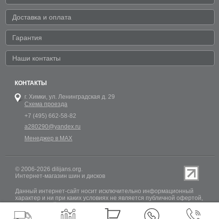
Доставка и оплата
Гарантия
Наши контакты
КОНТАКТЫ
г. Химки,
ул. Ленинградская д. 29
Схема проезда
+7 (495) 662-58-82
a280290@yandex.ru
Менеджер в MAX
© 2006-2026 dilijans.org.
Интернет-магазин шин и дисков
Данный интернет-сайт носит исключительно информационный
характер и ни при каких условиях не является публичной офертой,
определяемой положениями Статьи 437 (2) Гражданского кодекса
РФ. Обновление информации о наличии шин и дисков на сайте
Dilijans.org производится 24 часа в сутки, но не включает в себя