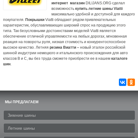
интернет магазин
DILIJANS.ORG сделал
возможность
купить летние шины
Viatti
максимально удобной и доступной для каждого
покупателя.
Покрышки
Viatti обладают рядом привлекательных
характеристик, обуславливающих широкий спрос на продукцию этого
типа. Так безусловными достоинствами моделей Viatti является
обеспечение отличной управляемости на любых дорогах, мгновенная
реакция на повороты руля, низкая стоимость и конкурентоспособное
высокое качество. Летняя
резина Виатти –
новый эталон российской
шинной индустрии немецкого и итальянского происхождения для авто
классов B и C, вы без труда сможете приобрести ее в нашем
каталоге
шин
.
МЫ ПРЕДЛАГАЕМ
Зимние шины
Летние шины