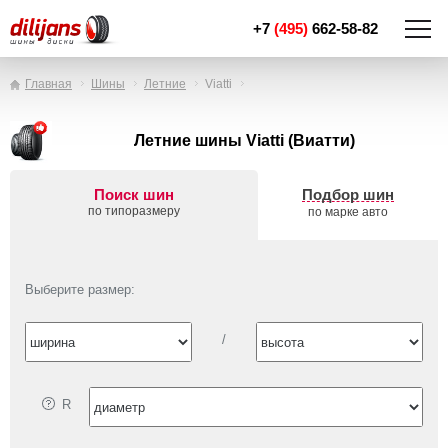
+7
(495)
662-58-82
Главная
Шины
Летние
Viatti
Летние шины Viatti (Виатти)
Поиск шин
Подбор шин
по типоразмеру
по марке авто
Выберите размер:
/
R