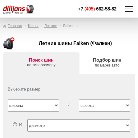
+7
(495)
662-58-82
Главная
Шины
Летние
Falken
Летние шины Falken (Фалкен)
Поиск шин
Подбор шин
по типоразмеру
по марке авто
Выберите размер:
/
R