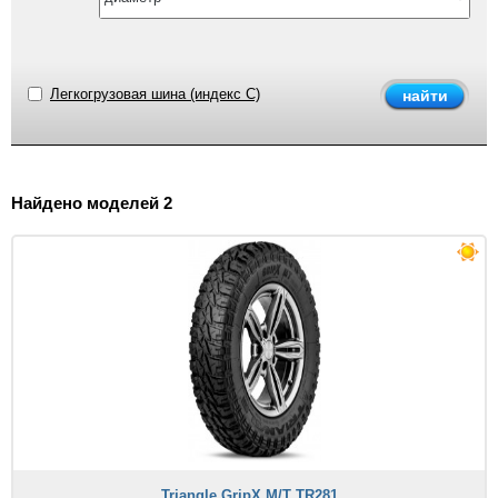
Легкогрузовая шина (индекс C)
Найдено моделей 2
Triangle GripX M/T TR281