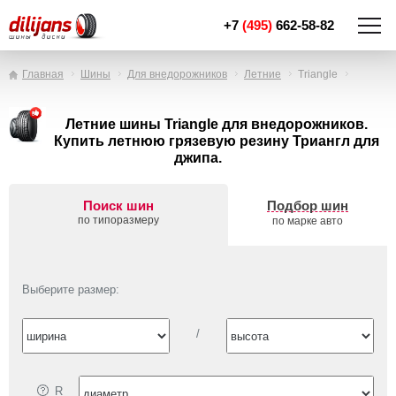
+7
(495)
662-58-82
Главная
Шины
Для внедорожников
Летние
Triangle
Летние шины Triangle для внедорожников.
Купить летнюю грязевую резину Триангл для
джипа.
Поиск шин
Подбор шин
по типоразмеру
по марке авто
Выберите размер:
/
R