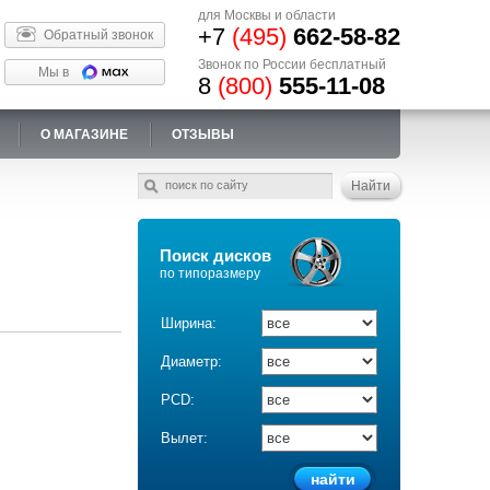
для Москвы и области
+7
(495)
662-58-82
Обратный звонок
Звонок по России бесплатный
Мы в
8
(800)
555-11-08
О МАГАЗИНЕ
ОТЗЫВЫ
Поиск дисков
по типоразмеру
Ширина:
Диаметр:
PCD:
Вылет: