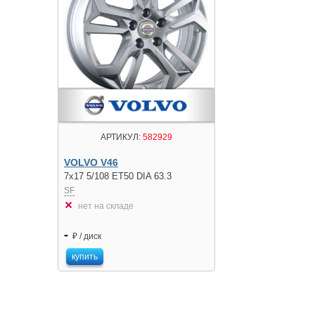
АРТИКУЛ:
582929
VOLVO V46
7x17 5/108 ET50 DIA 63.3
SF
нет на складе
-
₽ / диск
купить