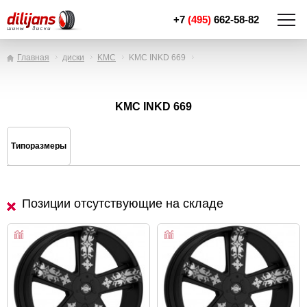
+7
(495)
662-58-82
Главная
диски
KMC
KMC INKD 669
KMC INKD 669
Типоразмеры
Позиции отсутствующие на складе