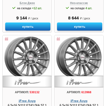
Блэк Джек
Нео-классик
на складе
>12 шт.
на складе
4 шт.
9 144
8 644
₽ / диск
₽ / диск
купить
купить
АРТИКУЛ:
530132
АРТИКУЛ:
613968
iFree Азур
iFree Азур
6.5x16 5/112 ET43 DIA 57.1
6.5x16 5/112 ET43 DIA 57.1