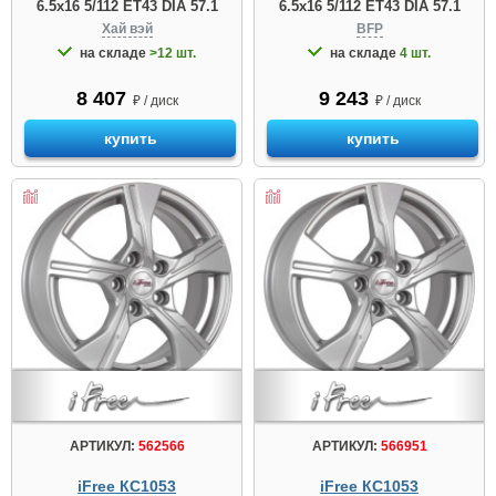
6.5x16 5/112 ET43 DIA 57.1
6.5x16 5/112 ET43 DIA 57.1
Хай вэй
BFP
на складе
>12 шт.
на складе
4 шт.
8 407
9 243
₽ / диск
₽ / диск
купить
купить
АРТИКУЛ:
562566
АРТИКУЛ:
566951
iFree КС1053
iFree КС1053