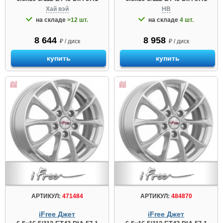
Хай вэй
HB
на складе
>12 шт.
на складе
4 шт.
8 644
8 958
₽ / диск
₽ / диск
купить
купить
АРТИКУЛ:
471484
АРТИКУЛ:
484870
iFree Джет
iFree Джет