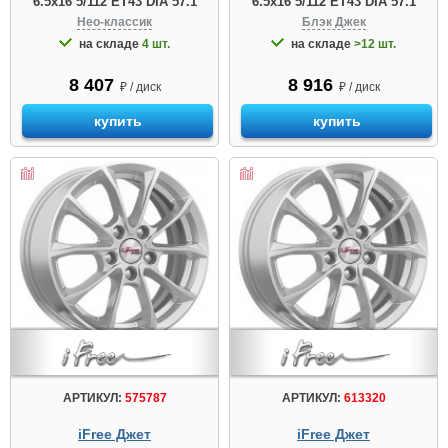
6.5x16 5/112 ET43 DIA 57.1
6.5x16 5/112 ET43 DIA 57.1
Нео-классик
Блэк Джек
на складе
4 шт.
на складе
>12 шт.
8 407
8 916
₽ / диск
₽ / диск
купить
купить
АРТИКУЛ:
575787
АРТИКУЛ:
613320
iFree Джет
iFree Джет