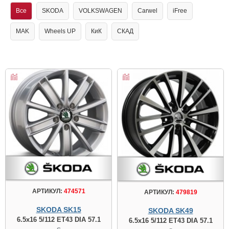
Все
SKODA
VOLKSWAGEN
Carwel
iFree
MAK
Wheels UP
КиК
СКАД
АРТИКУЛ:
474571
АРТИКУЛ:
479819
SKODA SK15
SKODA SK49
6.5x16 5/112 ET43 DIA 57.1
6.5x16 5/112 ET43 DIA 57.1