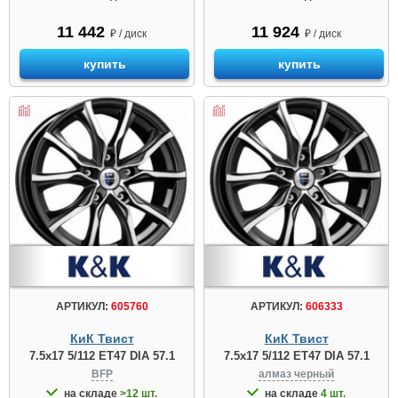
11 442
11 924
₽ / диск
₽ / диск
купить
купить
АРТИКУЛ:
605760
АРТИКУЛ:
606333
КиК Твист
КиК Твист
7.5x17 5/112 ET47 DIA 57.1
7.5x17 5/112 ET47 DIA 57.1
BFP
алмаз чeрный
на складе
>12 шт.
на складе
4 шт.