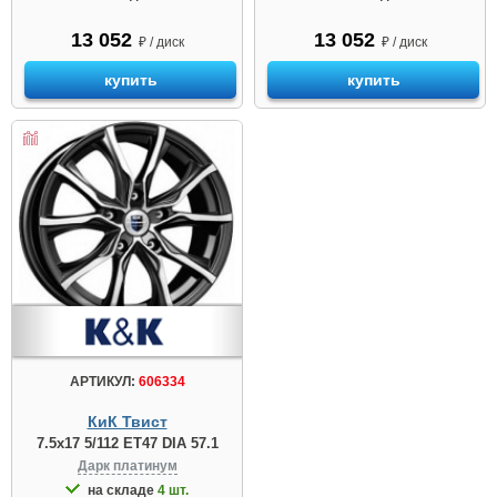
13 052
13 052
₽ / диск
₽ / диск
купить
купить
АРТИКУЛ:
606334
КиК Твист
7.5x17 5/112 ET47 DIA 57.1
Дарк платинум
на складе
4 шт.