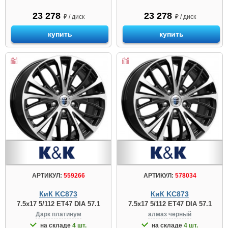
23 278
23 278
₽ / диск
₽ / диск
купить
купить
АРТИКУЛ:
559266
АРТИКУЛ:
578034
КиК KC873
КиК KC873
7.5x17 5/112 ET47 DIA 57.1
7.5x17 5/112 ET47 DIA 57.1
Дарк платинум
алмаз чeрный
на складе
4 шт.
на складе
4 шт.