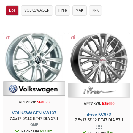
Все
VOLKSWAGEN
iFree
MAK
КиК
АРТИКУЛ:
568028
АРТИКУЛ:
585690
VOLKSWAGEN VW137
iFree КС873
7.5x17 5/112 ET47 DIA 57.1
7.5x17 5/112 ET47 DIA 57.1
GMF
HB
на складе
>12 шт.
на складе
8 шт.