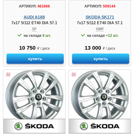
АРТИКУЛ:
461666
АРТИКУЛ:
509144
AUDI A188
SKODA SK171
7x17 5/112 ET40 DIA 57.1
7x17 5/112 ET40 DIA 57.1
SF
GMF
на складе
8 шт.
на складе
>12 шт.
10 750
13 000
₽ / диск
₽ / диск
купить
купить