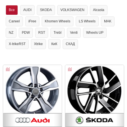
Все
AUDI
SKODA
VOLKSWAGEN
Alcasta
Carwel
iFree
Khomen Wheels
LS Wheels
MAK
NZ
PDW
RST
Trebl
Venti
Wheels UP
X-trikeRST
Xtrike
КиК
СКАД