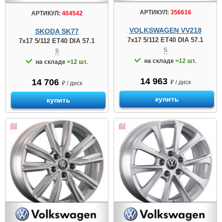
АРТИКУЛ:
356616
АРТИКУЛ:
404542
VOLKSWAGEN VV218
SKODA SK77
7x17 5/112 ET40 DIA 57.1
7x17 5/112 ET40 DIA 57.1
S
S
на складе
>12 шт.
на складе
>12 шт.
14 963
14 706
₽ / диск
₽ / диск
купить
купить