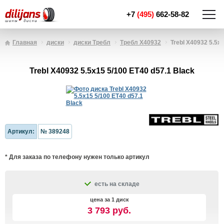
+7
(495)
662-58-82
Главная
диски
диски Требл
Требл X40932
Trebl X40932 5.5x
Trebl X40932 5.5x15 5/100 ET40 d57.1 Black
Артикул:
№ 389248
* Для заказа по телефону нужен только артикул
есть на складе
цена за 1 диск
3 793 руб.