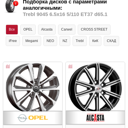
Подборка дисков с параметрами
аналогичными:
Trebl 9045 6.5x16 5/110 ET37 d65.1
Все
OPEL
Alcasta
Carwel
CROSS STREET
iFree
Megami
NEO
NZ
Trebl
КиК
СКАД