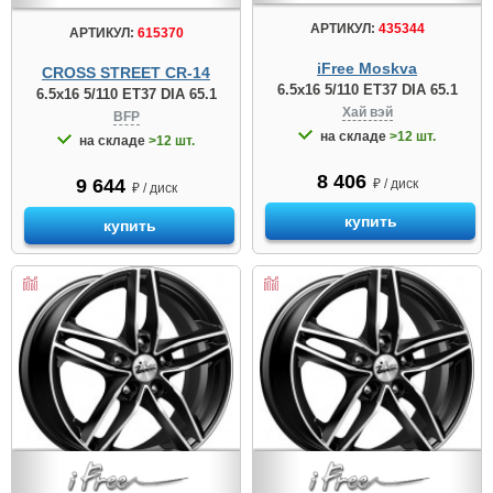
АРТИКУЛ:
435344
АРТИКУЛ:
615370
iFree Moskva
CROSS STREET CR-14
6.5x16 5/110 ET37 DIA 65.1
6.5x16 5/110 ET37 DIA 65.1
Хай вэй
BFP
на складе
>12 шт.
на складе
>12 шт.
8 406
9 644
₽ / диск
₽ / диск
купить
купить