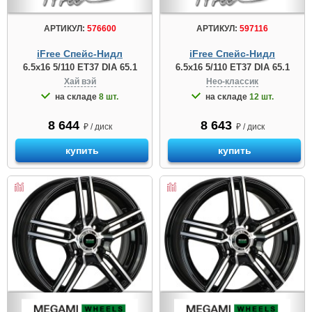
АРТИКУЛ:
576600
АРТИКУЛ:
597116
iFree Спейс-Нидл
iFree Спейс-Нидл
6.5x16 5/110 ET37 DIA 65.1
6.5x16 5/110 ET37 DIA 65.1
Хай вэй
Нео-классик
на складе
8 шт.
на складе
12 шт.
8 644
8 643
₽ / диск
₽ / диск
купить
купить