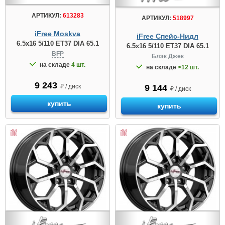
АРТИКУЛ:
613283
АРТИКУЛ:
518997
iFree Moskva
iFree Спейс-Нидл
6.5x16 5/110 ET37 DIA 65.1
6.5x16 5/110 ET37 DIA 65.1
BFP
Блэк Джек
на складе
4 шт.
на складе
>12 шт.
9 243
9 144
₽ / диск
₽ / диск
купить
купить