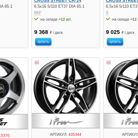
CROSS STREET CR-14
CROSS STREET
IA 65.1
6.5x16 5/110 ET37 DIA 65.1
6.5x16 5/110 ET3
BKF
S
на складе
>12 шт.
на складе
>12 
9 368
9 025
₽ / диск
₽ / диск
купить
купить
АРТИКУЛ:
435344
АРТИКУЛ
15370