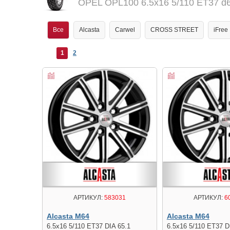
OPEL OPL100 6.5x16 5/110 ET37 d
Все
Alcasta
Carwel
CROSS STREET
iFree
1
2
АРТИКУЛ:
583031
АРТИКУЛ:
6
Alcasta M64
Alcasta M64
6.5x16 5/110 ET37 DIA 65.1
6.5x16 5/110 ET37 D