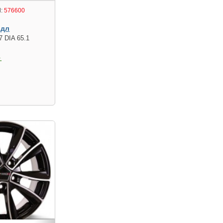
:
576600
идл
7 DIA 65.1
.