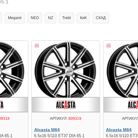
65.1
Megami
NEO
NZ
Trebl
КиК
СКАД
09318
АРТИКУЛ:
609319
АРТИКУЛ
Alcasta M64
Alcasta M64
IA 65.1
6.5x16 5/110 ET37 DIA 65.1
6.5x16 5/110 ET3