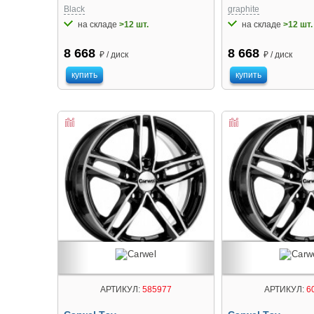
Black
graphite
на складе
>12 шт.
на складе
>12 шт.
8 668
8 668
₽ / диск
₽ / диск
купить
купить
АРТИКУЛ:
585977
АРТИКУЛ:
6