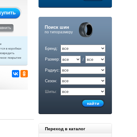
купить
Поиск шин
авнить
по типоразмеру
и
Бренд:
тся в коробках
повредить
чное покрытие
Размер:
/
Радиус:
Сезон:
Шипы:
Переход в каталог