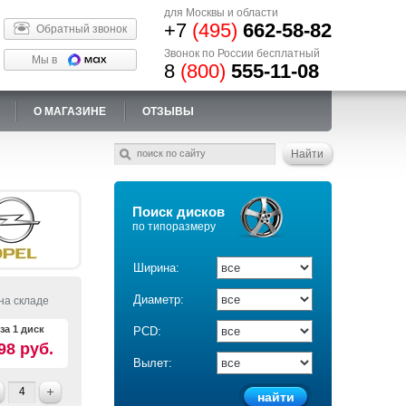
для Москвы и области
+7
(495)
662-58-82
Обратный звонок
Звонок по России бесплатный
Мы в
8
(800)
555-11-08
О МАГАЗИНЕ
ОТЗЫВЫ
Поиск дисков
по типоразмеру
Ширина:
Диаметр:
на складе
за 1 диск
PCD:
98 руб.
Вылет: