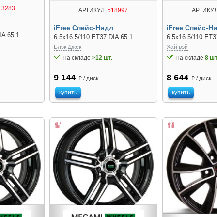
13283
АРТИКУЛ:
518997
АРТИКУЛ
iFree Спейс-Нидл
iFree Спейс-Н
IA 65.1
6.5x16 5/110 ET37 DIA 65.1
6.5x16 5/110 ET3
Блэк Джек
Хай вэй
на складе
>12 шт.
на складе
8 шт
9 144
8 644
₽ / диск
₽ / диск
купить
купить