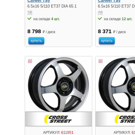
Carwel Тау
Carwel Тау
6.5x16 5/110 ET37 DIA 65.1
6.5x16 5/110 ET37 D
SB
AB
на складе
4 шт.
на складе
12 шт.
8 798
8 371
₽ / диск
₽ / диск
купить
купить
АРТИКУЛ:
611051
АРТИКУЛ:
6