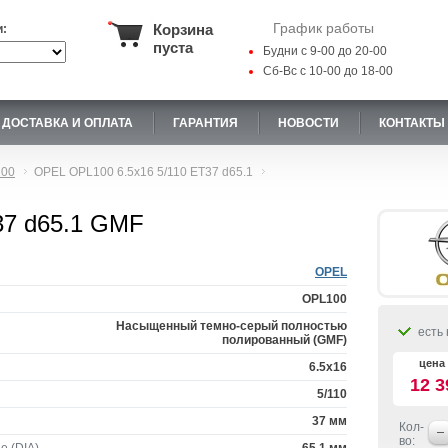
График работы
Корзина
и:
пуста
Будни с 9-00 до 20-00
Сб-Вс с 10-00 до 18-00
ДОСТАВКА И ОПЛАТА
ГАРАНТИЯ
НОВОСТИ
КОНТАКТЫ
100
OPEL OPL100 6.5x16 5/110 ET37 d65.1
37 d65.1 GMF
OPEL
OPL100
Насыщенный темно-серый полностью
есть 
полированный (GMF)
цена 
6.5x16
12 3
5/110
37 мм
Кол-
во: