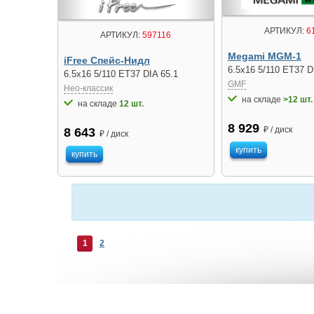
АРТИКУЛ:
6
АРТИКУЛ:
597116
Megami MGM-1
iFree Спейс-Нидл
6.5x16 5/110 ET37 D
6.5x16 5/110 ET37 DIA 65.1
GMF
Нео-классик
на складе
>12 шт.
на складе
12 шт.
8 929
₽ / диск
8 643
₽ / диск
купить
купить
1
2