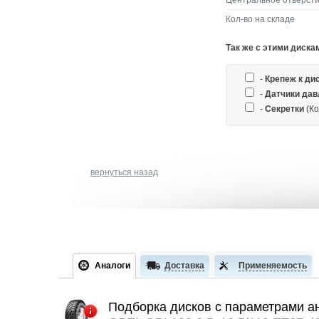
Центральное отверсти
Кол-во на складе
Так же c этими диска
-
Крепеж к ди
-
Датчики дав
-
Секретки
(Ко
вернуться назад
Аналоги
Доставка
Применяемость
Подборка дисков с параметрами а