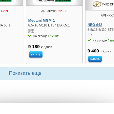
14759
АРТИКУЛ:
622066
АРТИКУЛ
Megami MGM-1
NEO 642
IA 65.1
6.5x16 5/110 ET37 DIA 65.1
6.5x16 5/110 ET3
BFP
BD
на складе
>12 шт.
на складе
4 шт
9 189
₽ / диск
9 400
₽ / диск
купить
купить
Показать еще