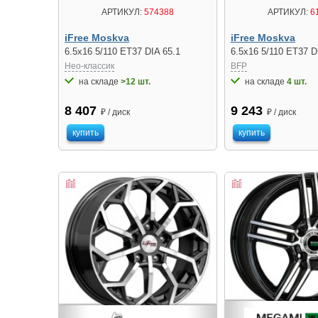
АРТИКУЛ:
574388
АРТИКУЛ:
6
iFree Moskva
iFree Moskva
6.5x16 5/110 ET37 DIA 65.1
6.5x16 5/110 ET37 D
Нео-классик
BFP
на складе
>12 шт.
на складе
4 шт.
8 407
9 243
₽ / диск
₽ / диск
купить
купить