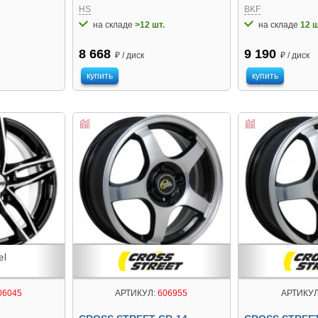
HS
BKF
на складе
>12 шт.
на складе
12 ш
8 668
9 190
₽ / диск
₽ / диск
купить
купить
06045
АРТИКУЛ:
606955
АРТИКУЛ