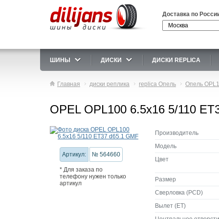
Доставка по Росси
ШИНЫ
ДИСКИ
ДИСКИ REPLICA
Главная
диски реплика
replica Опель
Опель OPL
OPEL OPL100 6.5x16 5/110 ET
Производитель
Модель
Артикул:
№ 564660
Цвет
* Для заказа по
телефону нужен только
Размер
артикул
Сверловка (PCD)
Вылет (ET)