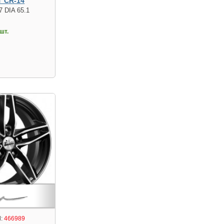
 CR-14
7 DIA 65.1
шт.
:
466989