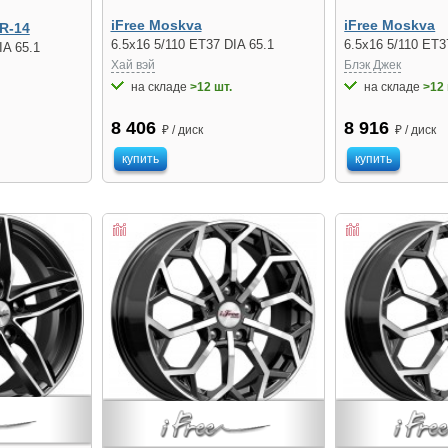
iFree Moskva
iFree Moskva
R-14
6.5x16 5/110 ET37 DIA 65.1
6.5x16 5/110 ET3
IA 65.1
Хай вэй
Блэк Джек
на складе
>12 шт.
на складе
>12 
8 406
8 916
₽ / диск
₽ / диск
купить
купить