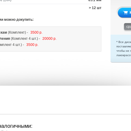
е (DIA)
65.1 мм
> 12 шт
ми можно докупить:
ср
скам
(Комплект) -
3500 р.
ления
(Комплект 4 шт.) -
20000 р.
* Все диск
мплект 4 шт.) -
3500 р.
поставляю
чтобы не 
лакокрасо
налогичными: